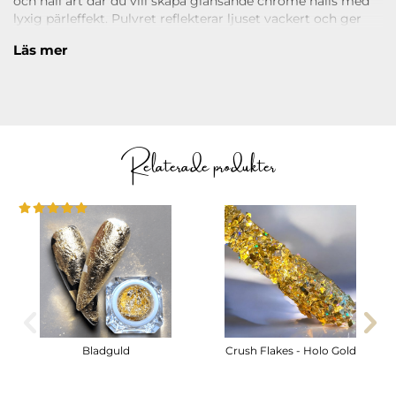
och nail art där du vill skapa glänsande chrome nails med
lyxig pärleffekt. Pulvret reflekterar ljuset vackert och ger
naglarna en exklusiv finish.
Läs mer
Läs under
ANVÄNDNING
hur du applicerar produkten.
Relaterade produkter
Bladguld
Crush Flakes - Holo Gold