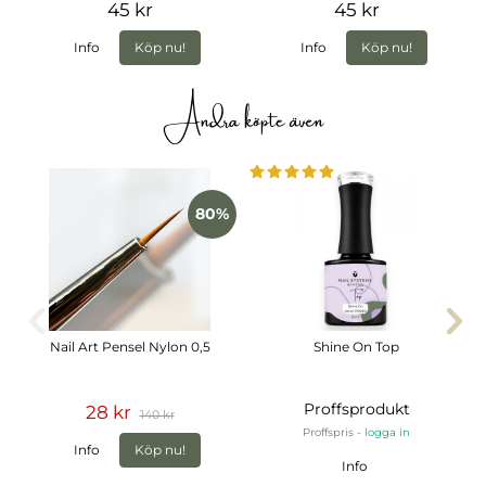
45 kr
45 kr
Info
Köp nu!
Info
Köp nu!
Andra köpte även
80%
Nail Art Pensel Nylon 0,5
Shine On Top
Proffsprodukt
28 kr
140 kr
Proffspris -
logga in
Info
Köp nu!
Info