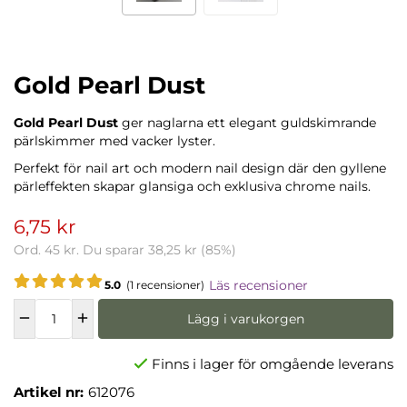
Gold Pearl Dust
Gold Pearl Dust
ger naglarna ett elegant guldskimrande
pärlskimmer med vacker lyster.
Perfekt för nail art och modern nail design där den gyllene
pärleffekten skapar glansiga och exklusiva chrome nails.
6,75 kr
Ord.
45 kr
. Du sparar
38,25 kr
(
85
%)
Läs recensioner
5.0
(1 recensioner)
Lägg i varukorgen
Finns i lager för omgående leverans
Artikel nr:
612076