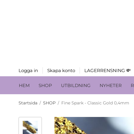
Logga in
Skapa konto
LAGERRENSNING 💸
HEM
SHOP
UTBILDNING
NYHETER
R
Startsida
/
SHOP
/
Fine Spark - Classic Gold 0,4mm