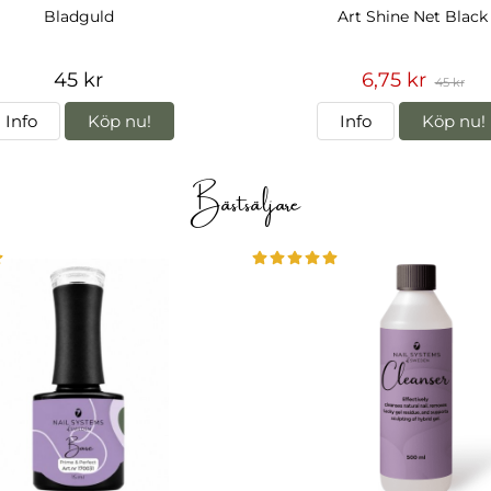
Bladguld
Art Shine Net Black
45 kr
6,75 kr
45 kr
Info
Köp nu!
Info
Köp nu!
Bästsäljare