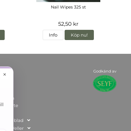
Nail Wipes 325 st
52,50 kr
Info
Köp nu!
Godkänd av
on
×
kor
rmation
ll
ur & byte
tsdatablad
ics / Weller