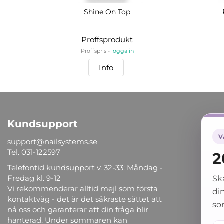
Shine On Top
Proffsprodukt
Proffspris -
logga in
Info
Kundsupport
Nail
V
support@nailsystems.se
LOGG
Tel.
031-122597
2
Skapa
Telefontid kundsupport v. 32-33: Måndag -
NYHE
Fredag kl. 9-12
Sk
SALO
Vi rekommenderar alltid mejl som första
din
OM O
kontaktväg - det är det säkraste sättet att
so
DIST
nå oss och garanterar att din fråga blir
hanterad. Under sommaren kan