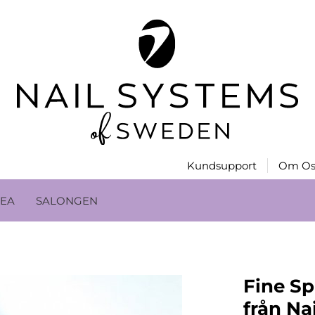
Kundsupport
Om Os
EA
SALONGEN
Fine Sp
från Na