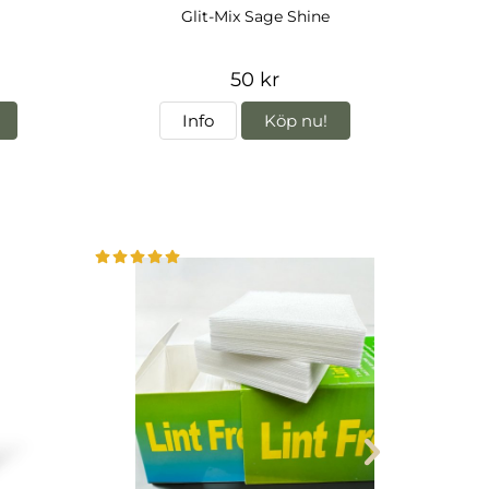
Glit-Mix Sage Shine
Fi
50 kr
Info
Köp nu!