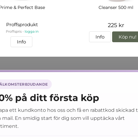
Prime & Perfect Base
Cleanser 500 ml
Proffsprodukt
225 kr
Proffspris -
logga in
Info
Köp nu!
Info
 Systems 💜
Informati
ÄLKOMSTERBJUDANDE
A IN
FAQ
0% på ditt första köp
 konto
Betalningsvill
TER
Leveransinfo
apa ett kundkonto hos oss och få en rabattkod skickad ti
NGEN
Ångerrätt, ret
 mail. En smidig start för dig som vill upptäcka vårt
Policy GDPR
SS
rtiment.
SDS - Säkerhe
RIBUTORS
Service Filtron