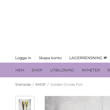
Logga in
Skapa konto
LAGERRENSNING 💸
HEM
SHOP
UTBILDNING
NYHETER
R
Startsida
/
SHOP
/
Golden Circles Foil