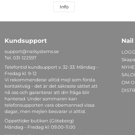
Info
Kundsupport
Nail
support@nailsystems.se
LOGG
Tel.
031-122597
Skapa
Telefontid kundsupport v. 32-33: Måndag -
NYHE
Fredag kl. 9-12
SALO
Vi rekommenderar alltid mejl som första
OM O
kontaktväg - det är det säkraste sättet att
DIST
nå oss och garanterar att din fråga blir
hanterad. Under sommaren kan
telefonsupporten vara obemannad vissa
dagar, men mejlen besvarar vi alltid.
Öppettider butiken (Göteborg)
Måndag - Fredag kl: 09.00-11.00