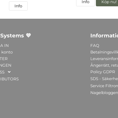
Info
Köp nu!
Info
 Systems 💜
Informati
A IN
FAQ
 konto
Betalningsvill
TER
Leveransinfo
NGEN
Ångerrätt, ret
Policy GDPR
SS
SDS - Säkerhe
RIBUTORS
Service Filtron
Nagelblogge