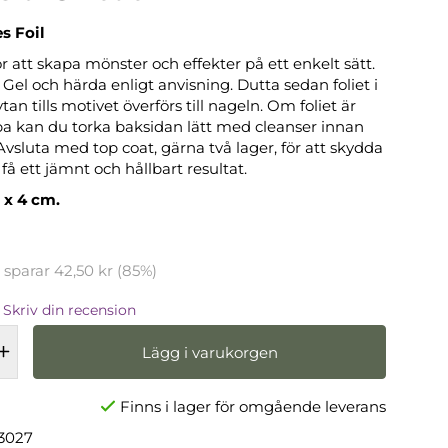
s Foil
för att skapa mönster och effekter på ett enkelt sätt.
 Gel och härda enligt anvisning. Dutta sedan foliet i
tan tills motivet överförs till nageln. Om foliet är
ppa kan du torka baksidan lätt med cleanser innan
vsluta med top coat, gärna två lager, för att skydda
å ett jämnt och hållbart resultat.
 x 4 cm.
u sparar
42,50 kr
(
85
%)
Skriv din recension
Lägg i varukorgen
Finns i lager för omgående leverans
3027