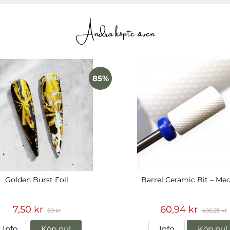
Andra köpte även
85%
Golden Burst Foil
Barrel Ceramic Bit – Me
7,50 kr
60,94 kr
50 kr
406,25 kr
Info
Köp nu!
Info
Köp nu!