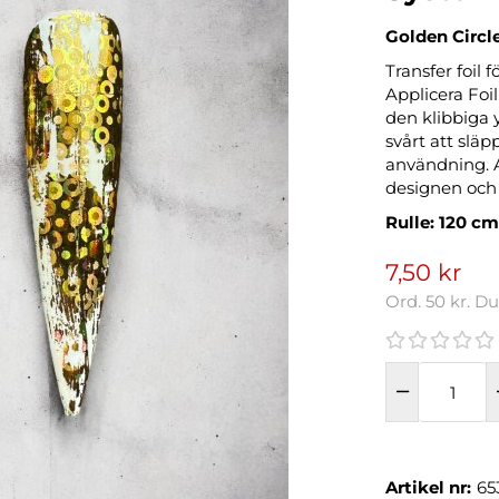
Golden Circle
Transfer foil 
Applicera Foil
den klibbiga y
svårt att slä
användning. A
designen och f
Rulle: 120 cm
7,50 kr
Ord.
50 kr
. D
Artikel nr:
65