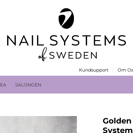
Kundsupport
Om Os
EA
SALONGEN
Golden 
System