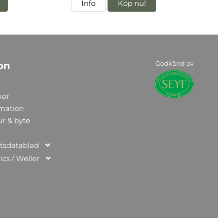
Info
Köp nu!
Godkänd av
on
kor
rmation
ur & byte
tsdatablad
ics / Weller
n