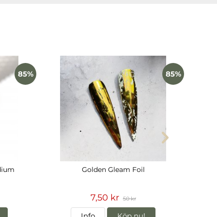
85%
85%
dium
Golden Gleam Foil
7,50 kr
50 kr
Info
Köp nu!