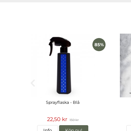
85%
Sprayflaska - Blå
22,50 kr
150 kr
Info
Köp nu!