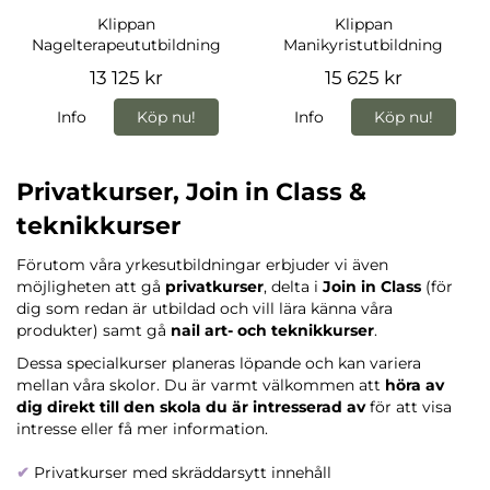
Klippan
Klippan
Nagelterapeututbildning
Manikyristutbildning
13 125 kr
15 625 kr
Info
Köp nu!
Info
Köp nu!
Privatkurser, Join in Class &
teknikkurser
Förutom våra yrkesutbildningar erbjuder vi även
möjligheten att gå
privatkurser
, delta i
Join in Class
(för
dig som redan är utbildad och vill lära känna våra
produkter) samt gå
nail art- och teknikkurser
.
Dessa specialkurser planeras löpande och kan variera
mellan våra skolor. Du är varmt välkommen att
höra av
dig direkt till den skola du är intresserad av
för att visa
intresse eller få mer information.
✔
Privatkurser med skräddarsytt innehåll