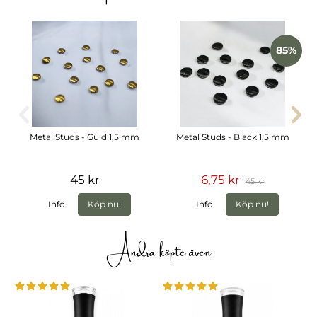
naturlig effekt av UV-skyddet och ett vanligt kännetecken
hos top coats med UV-filter.
Storlek: 15 ml
85%
Härdningstid: 60 sek i Nail Systems LED-lampa
Läs under
ANVÄNDNING
hur du applicerar.
Metal Studs - Guld 1,5 mm
Metal Studs - Black 1,5 mm
45 kr
6,75 kr
45 kr
Info
Köp nu!
Info
Köp nu!
Andra köpte även