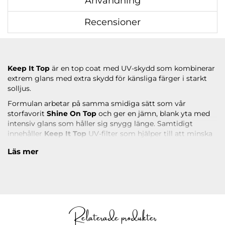
Användning
Recensioner
Keep It Top
är en top coat med UV-skydd som kombinerar
extrem glans med extra skydd för känsliga färger i starkt
solljus.
Formulan arbetar på samma smidiga sätt som vår
storfavorit
Shine On Top
och ger en jämn, blank yta med
intensiv glans som håller sig snygg länge. Samtidigt
innehåller
Keep It Top
UV-filter som hjälper till att minska
risken för färgförändringar på vissa nyanser vid stark
Läs mer
exponering för sol och UV-ljus.
Top gelen passar särskilt bra ovanpå neonfärger och andra
känsliga nyanser som lätt påverkas under sommaren eller i
mycket starkt solljus. UV-skyddet kan hjälpa färgerna att
hålla sig snyggare och mer stabila över tid.
Relaterade produkter
Eftersom produkten innehåller UV-filter kan mörka färger
ibland upplevas något blåtonade i starkt solljus. Detta är en