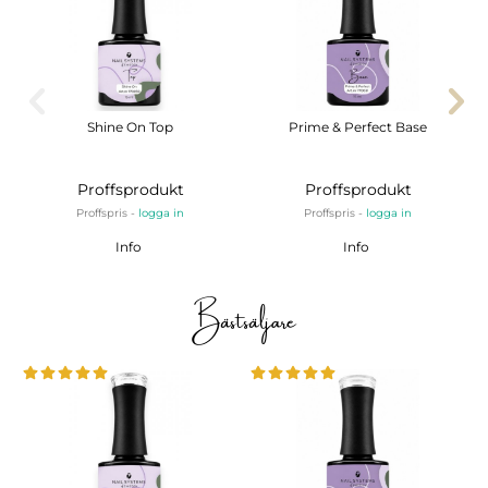
Shine On Top
Prime & Perfect Base
Proffsprodukt
Proffsprodukt
Proffspris -
logga in
Proffspris -
logga in
Info
Info
Bästsäljare