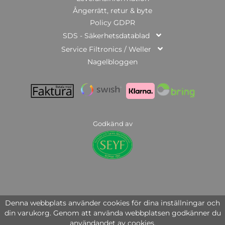
Ångerrätt, retur & byte
Policy GDPR
SDS - Säkerhetsdatablad
Service Filtronics / Weller
Nagelbloggen
Godkänd av
© Copyright 2025 | Nail Systems of Sweden AB | org.nr: 559446-3951
Denna webbplats använder cookies för dina inställningar och
din varukorg. Genom att använda webbplatsen godkänner du
användandet av cookies.