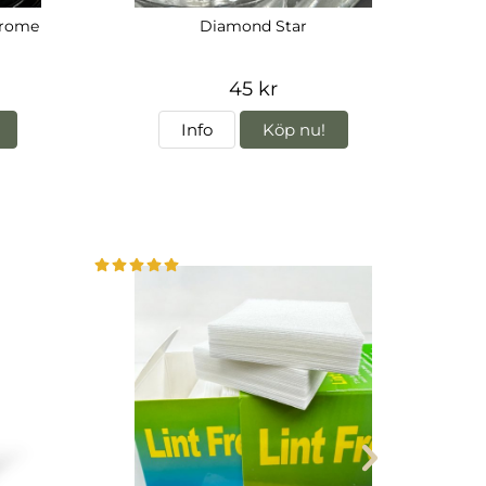
hrome
Diamond Star
45 kr
Info
Köp nu!