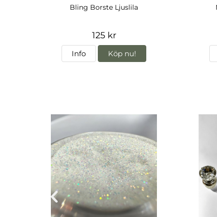
Bling Borste Ljuslila
125 kr
Info
Köp nu!