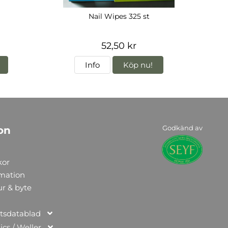
Nail Wipes 325 st
52,50 kr
Info
Köp nu!
Godkänd av
on
kor
rmation
ur & byte
tsdatablad
ics / Weller