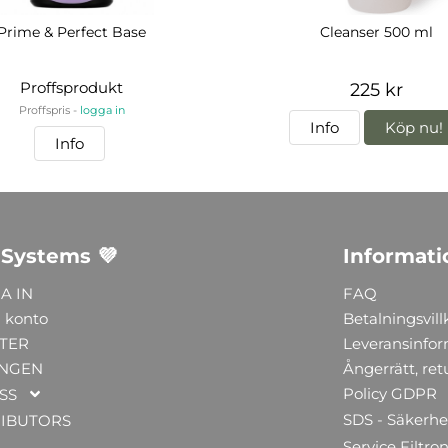
Prime & Perfect Base
Cleanser 500 ml
Proffsprodukt
225 kr
Proffspris -
logga in
Info
Köp nu!
Info
 Systems 💜
Informati
A IN
FAQ
 konto
Betalningsvill
TER
Leveransinfo
NGEN
Ångerrätt, ret
Policy GDPR
SS
SDS - Säkerhe
RIBUTORS
Service Filtron