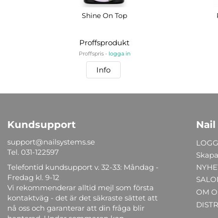
Shine On Top
Proffsprodukt
Proffspris -
logga in
Info
Kundsupport
Nail
support@nailsystems.se
LOGG
Tel.
031-122597
Skapa
Telefontid kundsupport v. 32-33: Måndag -
NYHE
Fredag kl. 9-12
SALO
Vi rekommenderar alltid mejl som första
OM O
kontaktväg - det är det säkraste sättet att
DIST
nå oss och garanterar att din fråga blir