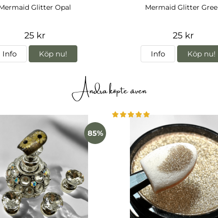
Mermaid Glitter Opal
Mermaid Glitter Gree
25 kr
25 kr
Info
Köp nu!
Info
Köp nu!
Andra köpte även
85%