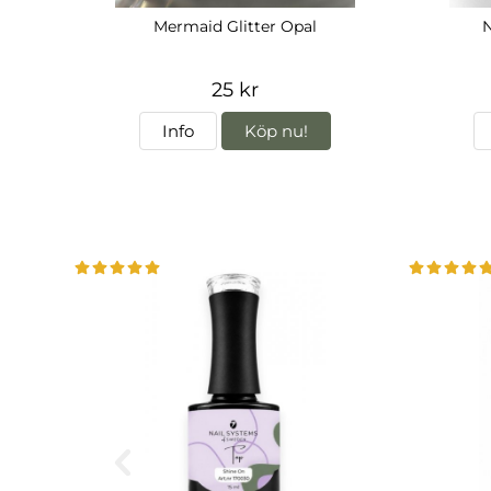
Mermaid Glitter Opal
N
25 kr
Info
Köp nu!