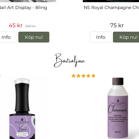
ail Art Display - Bling
NS Royal Champagne C
45 kr
75 kr
300 kr
Info
Köp nu!
Info
Köp nu!
Bästsäljare