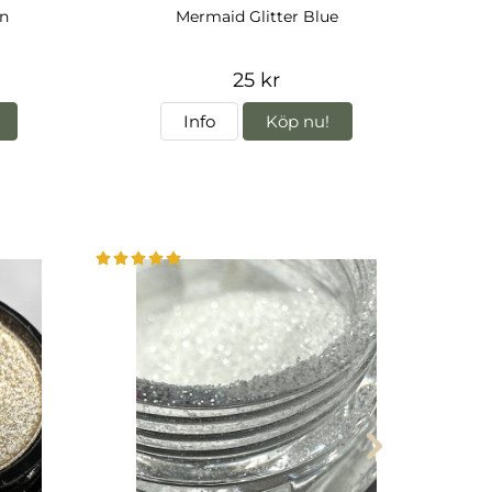
n
Mermaid Glitter Blue
25 kr
Info
Köp nu!