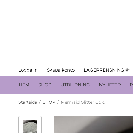
Logga in
Skapa konto
LAGERRENSNING 💸
HEM
SHOP
UTBILDNING
NYHETER
R
Startsida
/
SHOP
/
Mermaid Glitter Gold