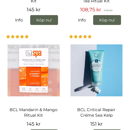
Kit
Tea Ritual Kit
145 kr
108,75 kr
145 kr
Info
Köp nu!
Info
Köp nu!
BCL Mandarin & Mango
BCL Critical Repair
Ritual Kit
Créme Sea Kelp
145 kr
151 kr