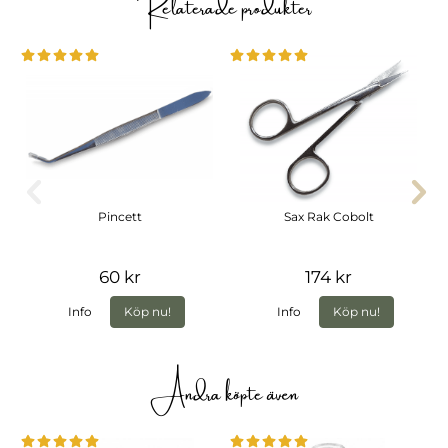
Relaterade produkter
Pincett
Sax Rak Cobolt
60 kr
174 kr
Info
Köp nu!
Info
Köp nu!
Andra köpte även