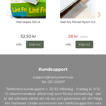
Nail Wipes 325 st
Nail Art Pensel Nylon 0,5
52,50 kr
28 kr
140 kr
Info
Köp nu!
Info
Köp nu!
Kundsupport
support@nailsystems.se
Tel.
031-122597
Telefontid kundsupport v. 32-33: Måndag - Fredag kl. 9-12
Vi rekommenderar alltid mejl som första kontaktväg - det
är det säkraste sättet att nå oss och garanterar att din fråga
blir hanterad. Under sommaren kan telefonsupporten vara