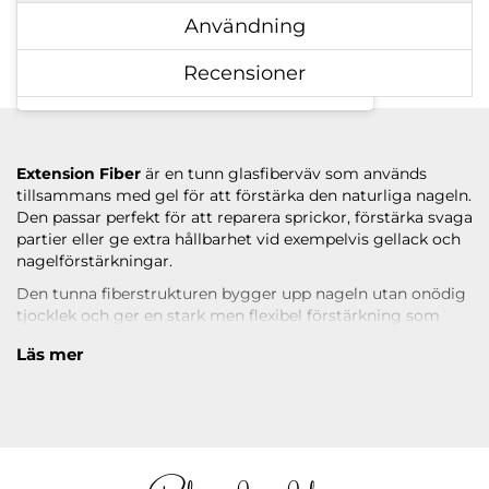
Användning
Recensioner
Ett inlägg delat av Nail Systems of Sweden AB (@nailsystems)
Extension Fiber
är en tunn glasfiberväv som används
tillsammans med gel för att förstärka den naturliga nageln.
Den passar perfekt för att reparera sprickor, förstärka svaga
partier eller ge extra hållbarhet vid exempelvis gellack och
nagelförstärkningar.
Den tunna fiberstrukturen bygger upp nageln utan onödig
tjocklek och ger en stark men flexibel förstärkning som
följer nagelns naturliga rörelser. Resultatet blir en hållbar
Läs mer
förstärkning med en naturlig känsla.
Varje fiber mäter
5,5 cm
och levereras i
10-pack
. Läs under
ANVÄNDNING
för en steg-för-steg-guide till applicering.