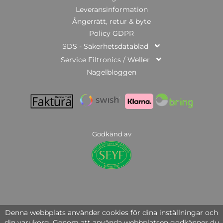
Leveransinformation
Ångerrätt, retur & byte
Policy GDPR
SDS - Säkerhetsdatablad
Service Filtronics / Weller
Nagelbloggen
Godkänd av
© Copyright 2025 | Nail Systems of Sweden AB | org.nr: 559446-3951
Denna webbplats använder cookies för dina inställningar och
din varukorg. Genom att använda webbplatsen godkänner du