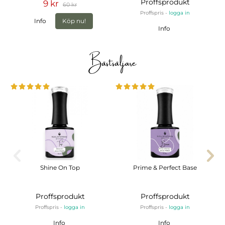
Proffsprodukt
9 kr
60 kr
Proffspris -
logga in
Info
Köp nu!
Info
Bästsäljare
Shine On Top
Prime & Perfect Base
Proffsprodukt
Proffsprodukt
Proffspris -
logga in
Proffspris -
logga in
Info
Info