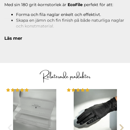
Med sin 180 grit-kornstorlek är
EcoFile
perfekt för att:
Forma och fila naglar enkelt och effektivt.
Skapa en jämn och fin finish på både naturliga naglar
och konstmaterial.
Filen är tvättbar, vilket gör den hygienisk och hållbar över
Läs mer
tid – rengör enkelt med tvål och vatten. Ett utmärkt val för
nagelterapeuter som prioriterar kvalitet och miljövänliga
alternativ.
Relaterade produkter