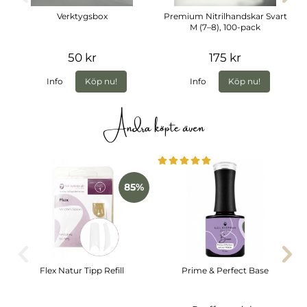
Verktygsbox
Premium Nitrilhandskar Svart
M (7–8), 100-pack
50 kr
175 kr
Info
Köp nu!
Info
Köp nu!
Andra köpte även
85%
Flex Natur Tipp Refill
Prime & Perfect Base