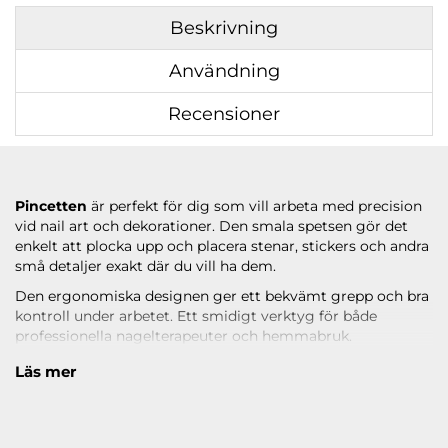
Beskrivning
Användning
Recensioner
Pincetten
är perfekt för dig som vill arbeta med precision
vid nail art och dekorationer. Den smala spetsen gör det
enkelt att plocka upp och placera stenar, stickers och andra
små detaljer exakt där du vill ha dem.
Den ergonomiska designen ger ett bekvämt grepp och bra
kontroll under arbetet. Ett smidigt verktyg för både
professionella nagelterapeuter och hemmabruk.
Läs under
ANVÄNDNING
hur du använder produkten.
Läs mer