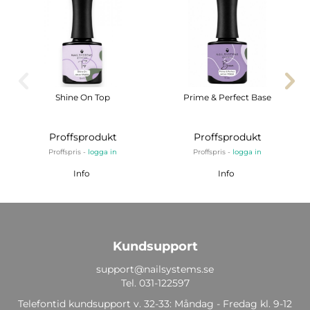
Shine On Top
Prime & Perfect Base
Proffsprodukt
Proffsprodukt
Proffspris -
logga in
Proffspris -
logga in
Info
Info
Kundsupport
support@nailsystems.se
Tel.
031-122597
Telefontid kundsupport v. 32-33: Måndag - Fredag kl. 9-12