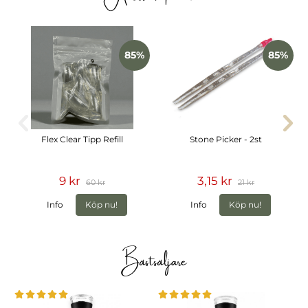
85%
85%
Flex Clear Tipp Refill
Stone Picker - 2st
9 kr
3,15 kr
60 kr
21 kr
Info
Köp nu!
Info
Köp nu!
Bästsäljare