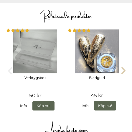
Relaterade produkter
Verktygsbox
Bladguld
50 kr
45 kr
Info
Köp nu!
Info
Köp nu!
Andra köpte även