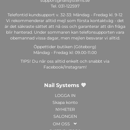
support@nailsystems.se
Tel.
031-122597
Telefontid kundsupport v. 32-33: Måndag - Fredag kl. 9-12
Vi rekommenderar alltid mejl som första kontaktväg - det
är det säkraste sättet att nå oss och garanterar att din fråga
blir hanterad. Under sommaren kan telefonsupporten vara
obemannad vissa dagar, men mejlen besvarar vi alltid.
Öppettider butiken (Göteborg)
Måndag - Fredag kl: 09.00-11.00
TIPS! Du når oss alltid enkelt och snabbt via
Facebook/Instagram!
Nail Systems 💜
LOGGA IN
Skapa konto
NYHETER
SALONGEN
OM OSS