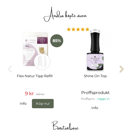
Andra köpte även
85%
Flex Natur Tipp Refill
Shine On Top
Proffsprodukt
9 kr
60 kr
Proffspris -
logga in
Info
Köp nu!
Info
Bästsäljare