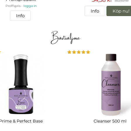
362,50 kr
Proffspris -
logga in
Info
Köp nu!
Info
Bästsäljare
Prime & Perfect Base
Cleanser 500 ml