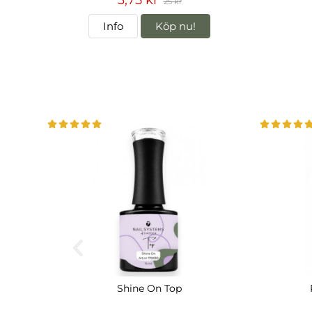
25 kr
Info
Köp nu!
Shine On Top