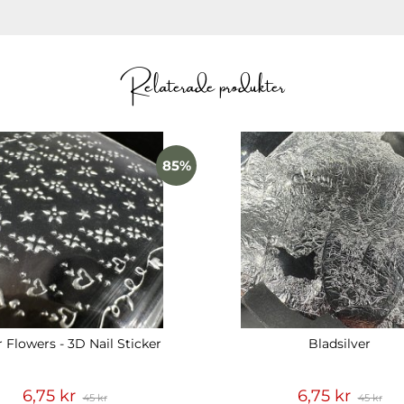
Relaterade produkter
85%
r Flowers - 3D Nail Sticker
Bladsilver
6,75 kr
6,75 kr
45 kr
45 kr