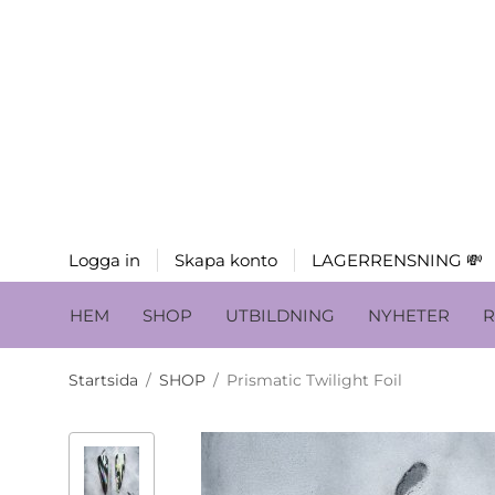
Logga in
Skapa konto
LAGERRENSNING 💸
HEM
SHOP
UTBILDNING
NYHETER
R
Startsida
/
SHOP
/
Prismatic Twilight Foil