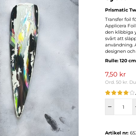
Prismatic Twi
Transfer foil 
Applicera Foil
den klibbiga y
svårt att slä
användning. A
designen och f
Rulle: 120 cm
7,50 kr
Ord.
50 kr
. D
Artikel nr:
65