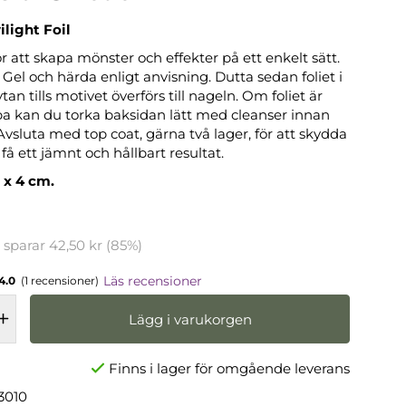
light Foil
för att skapa mönster och effekter på ett enkelt sätt.
 Gel och härda enligt anvisning. Dutta sedan foliet i
tan tills motivet överförs till nageln. Om foliet är
ppa kan du torka baksidan lätt med cleanser innan
vsluta med top coat, gärna två lager, för att skydda
å ett jämnt och hållbart resultat.
 x 4 cm.
u sparar
42,50 kr
(
85
%)
Läs recensioner
4.0
(1 recensioner)
Lägg i varukorgen
Finns i lager för omgående leverans
3010