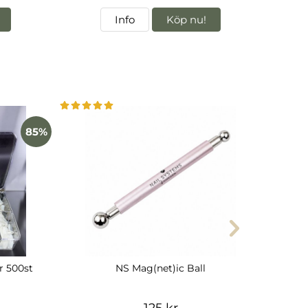
Info
Köp nu!
85%
r 500st
NS Mag(net)ic Ball
125 kr