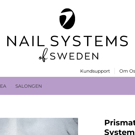
Kundsupport
Om Os
EA
SALONGEN
Prismat
System