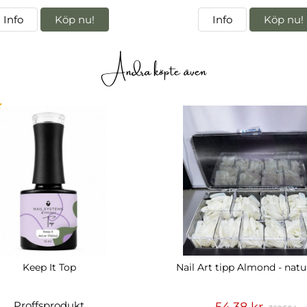
Info
Köp nu!
Info
Köp nu!
Andra köpte även
Keep It Top
Nail Art tipp Almond - natu
Proffsprodukt
54,38 kr