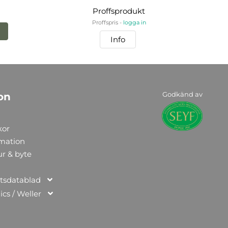
Proffsprodukt
Proffspris -
logga in
Info
Godkänd av
on
kor
rmation
ur & byte
tsdatablad
ics / Weller
n