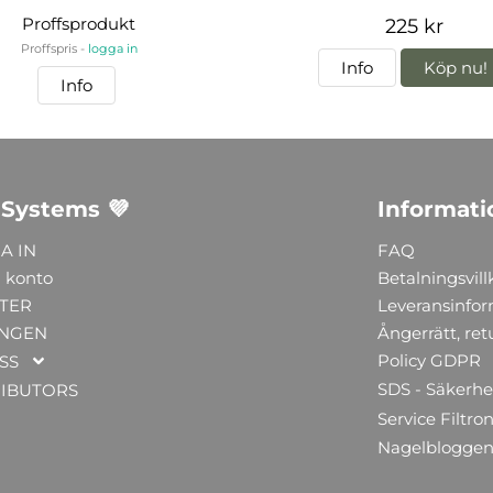
Proffsprodukt
225 kr
Proffspris -
logga in
Info
Köp nu!
Info
 Systems 💜
Informati
A IN
FAQ
 konto
Betalningsvill
TER
Leveransinfo
NGEN
Ångerrätt, ret
Policy GDPR
SS
SDS - Säkerhe
RIBUTORS
Service Filtron
Nagelblogge