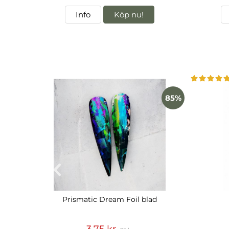
Info
Köp nu!
85%
Prismatic Dream Foil blad
3,75 kr