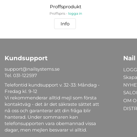
Proffsprodukt
Proffspris -
logga in
Info
Kundsupport
Nail
support@nailsystems.se
LOGG
Tel.
031-122597
Skapa
Telefontid kundsupport v. 32-33: Måndag -
NYHE
Fredag kl. 9-12
SALO
Vi rekommenderar alltid mejl som första
OM O
kontaktväg - det är det säkraste sättet att
DIST
nå oss och garanterar att din fråga blir
hanterad. Under sommaren kan
telefonsupporten vara obemannad vissa
dagar, men mejlen besvarar vi alltid.