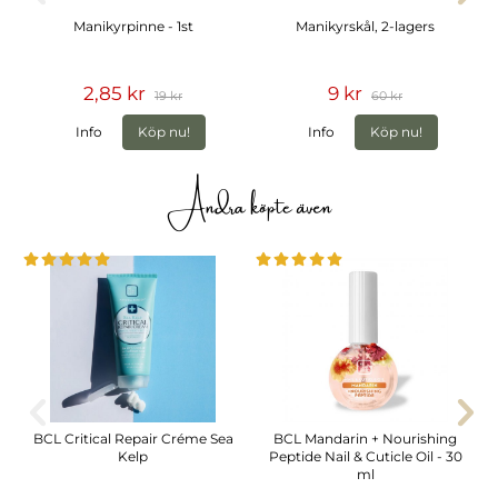
Manikyrpinne - 1st
Manikyrskål, 2-lagers
2,85 kr
9 kr
19 kr
60 kr
Info
Köp nu!
Info
Köp nu!
Andra köpte även
BCL Critical Repair Créme Sea
BCL Mandarin + Nourishing
Kelp
Peptide Nail & Cuticle Oil - 30
ml