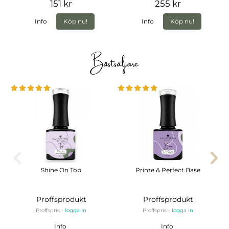
151 kr
255 kr
Info
Köp nu!
Info
Köp nu!
Bästsäljare
Shine On Top
Prime & Perfect Base
Proffsprodukt
Proffsprodukt
Proffspris -
logga in
Proffspris -
logga in
Info
Info