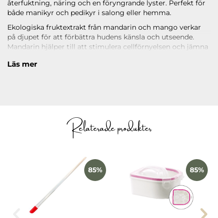
återfuktning, näring och en föryngrande lyster. Perfekt för
både manikyr och pedikyr i salong eller hemma.
Ekologiska fruktextrakt från mandarin och mango verkar
på djupet för att förbättra hudens känsla och utseende.
Mandarin hjälper till att stimulera cellförnyelsen och jämna
ut hudtonen samtidigt som mango tillför rik återfuktning
Läs mer
och näring för en mjukare och smidigare hud.
Den vårdande ritualen hjälper till att reducera synligheten
av fina linjer samtidigt som huden känns återfuktad, len
och fräsch efter varje behandling.
Behandling för en person.
Relaterade produkter
Läs under
ANVÄNDNING
hur du applicerar produkten.
85%
85%