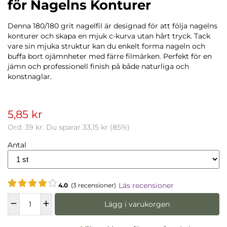
för Nagelns Konturer
Denna 180/180 grit nagelfil är designad för att följa nagelns
konturer och skapa en mjuk c-kurva utan hårt tryck. Tack
vare sin mjuka struktur kan du enkelt forma nageln och
buffa bort ojämnheter med färre filmärken. Perfekt för en
jämn och professionell finish på både naturliga och
konstnaglar.
5,85 kr
Ord.
39 kr
. Du sparar
33,15 kr
(
85
%)
Antal
Läs recensioner
4.0
(3 recensioner)
Lägg i varukorgen