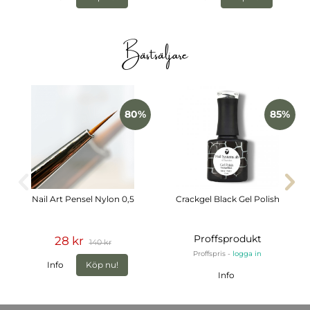
Bästsäljare
80%
85%
Nail Art Pensel Nylon 0,5
Crackgel Black Gel Polish
Proffsprodukt
28 kr
140 kr
Proffspris -
logga in
Info
Köp nu!
Info