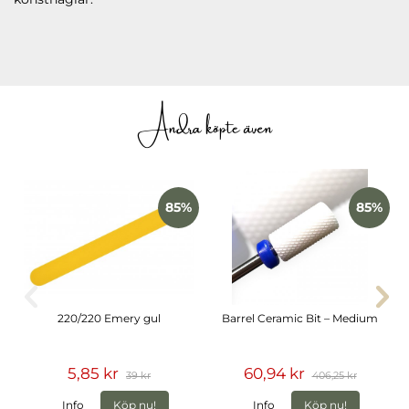
Andra köpte även
85%
85%
220/220 Emery gul
Barrel Ceramic Bit – Medium
5,85 kr
60,94 kr
39 kr
406,25 kr
Info
Köp nu!
Info
Köp nu!