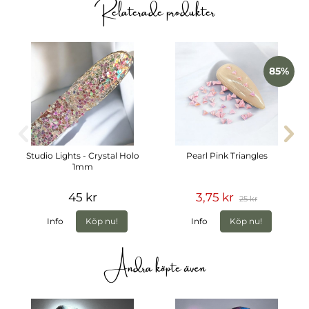
Relaterade produkter
85%
Studio Lights - Crystal Holo
Pearl Pink Triangles
1mm
45 kr
3,75 kr
25 kr
Info
Köp nu!
Info
Köp nu!
Andra köpte även