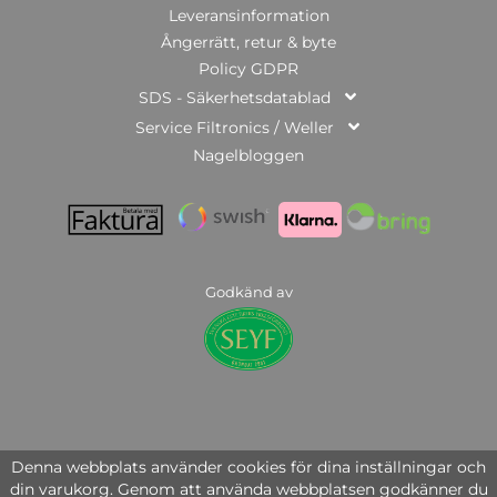
Leveransinformation
Ångerrätt, retur & byte
Policy GDPR
SDS - Säkerhetsdatablad
Service Filtronics / Weller
Nagelbloggen
Godkänd av
© Copyright 2025 | Nail Systems of Sweden AB | org.nr: 559446-3951
Denna webbplats använder cookies för dina inställningar och
din varukorg. Genom att använda webbplatsen godkänner du