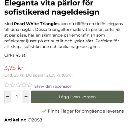
Eleganta vita pärlor för
sofistikerad nageldesign
Med
Pearl White Triangles
kan du tillföra en tidlös elegans
till dina naglar. Dessa triangelformade vita pärlor, cirka 45
st per påse, har en skimrande pärlemorsfinish som
reflekterar ljuset på ett subtilt och lyxigt sätt. Perfekta för
att skapa sofistikerade och unika nageldesigner.
Cirka 45 st.
3,75 kr
Ord.
25 kr
. Du sparar
21,25 kr
(
85
%)
Skriv din recension
Lägg i varukorgen
Finns i lager för omgående leverans
Artikel nr:
612058