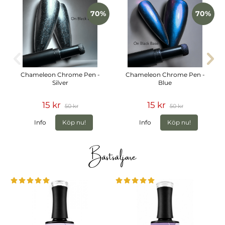
70%
70%
Chameleon Chrome Pen -
Chameleon Chrome Pen -
Silver
Blue
15 kr
15 kr
50 kr
50 kr
Info
Köp nu!
Info
Köp nu!
Bästsäljare