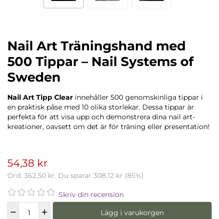
Nail Art Träningshand med
500 Tippar – Nail Systems of
Sweden
Nail Art Tipp Clear
innehåller 500 genomskinliga tippar i
en praktisk påse med 10 olika storlekar. Dessa tippar är
perfekta för att visa upp och demonstrera dina nail art-
kreationer, oavsett om det är för träning eller presentation!
54,38 kr
Ord.
362,50 kr
. Du sparar
308,12 kr
(
85
%)
Skriv din recension
Lägg i varukorgen