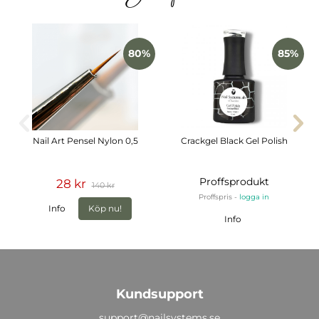
80%
85%
Nail Art Pensel Nylon 0,5
Crackgel Black Gel Polish
Proffsprodukt
28 kr
140 kr
Proffspris -
logga in
Info
Köp nu!
Info
Kundsupport
support@nailsystems.se