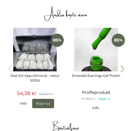
Andra köpte även
85%
85%
Nail Art tipp Almond - natur
Emerald Earrings Gel Polish
500st
Proffsprodukt
54,38 kr
362,50 kr
Proffspris -
logga in
Info
Köp nu!
Info
Bästsäljare