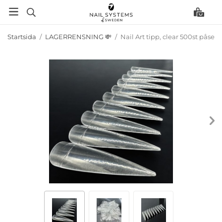
Startsida
/
LAGERRENSNING 💸
/
Nail Art tipp, clear 500st påse