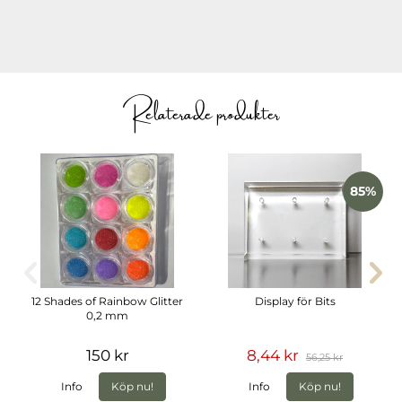
Relaterade produkter
85%
12 Shades of Rainbow Glitter
Display för Bits
0,2 mm
150 kr
8,44 kr
56,25 kr
Info
Köp nu!
Info
Köp nu!