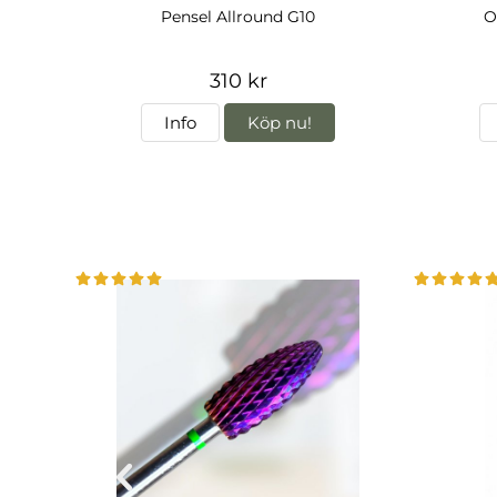
Pensel Allround G10
O
310 kr
Info
Köp nu!