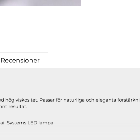
Recensioner
d hög viskositet. Passar för naturliga och eleganta förstärk
nt resultat.
 Nail Systems LED lampa
NG
hur du applicerar.