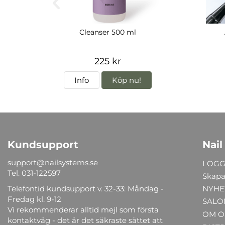
Cleanser 500 ml
225 kr
Info
Köp nu!
Kundsupport
Nail
support@nailsystems.se
LOGG
Tel.
031-122597
Skapa
Telefontid kundsupport v. 32-33: Måndag -
NYHE
Fredag kl. 9-12
SALO
Vi rekommenderar alltid mejl som första
OM O
kontaktväg - det är det säkraste sättet att