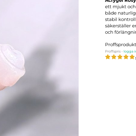
Acrygel Ros
ett mjukt och
både naturlig
stabil kontrol
säkerställer e
och förlängni
Proffsproduk
Proffspris -
logga i