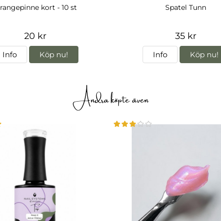
rangepinne kort - 10 st
Spatel Tunn
20 kr
35 kr
Info
Köp nu!
Info
Köp nu!
Andra köpte även