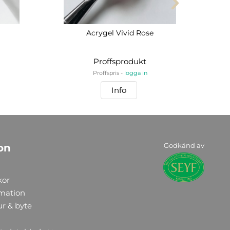
Acrygel Vivid Rose
Proffsprodukt
Proffspris -
logga in
Info
Godkänd av
on
kor
rmation
ur & byte