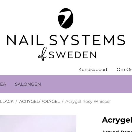
Kundsupport
Om Os
EA
SALONGEN
ELLACK
/
ACRYGEL/POLYGEL
/
Acrygel Rosy Whisper
Acryge