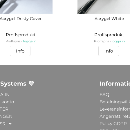
Acrygel Dusty Cover
Acrygel White
Proffsprodukt
Proffsprodukt
Proffspris -
logga in
Proffspris -
logga in
Info
Info
 Systems 💜
Informati
A IN
FAQ
 konto
Betalningsvill
TER
Leveransinfo
NGEN
Ångerrätt, ret
Policy GDPR
SS