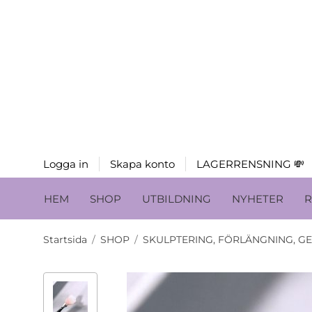
Logga in
Skapa konto
LAGERRENSNING 💸
HEM
SHOP
UTBILDNING
NYHETER
R
Startsida
/
SHOP
/
SKULPTERING, FÖRLÄNGNING, G