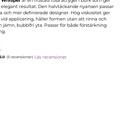
y Whisper
är en frostad rosa acrygel i burk som ger
 elegant resultat. Den halvtäckande nyansen passar
a och mer definierade designer. Hög viskositet ger
l vid applicering, håller formen utan att rinna och
n jämn, bubblfri yta. Passar för både förstärkning
ng.
t
n
Läs recensioner
5.0
(5 recensioner)