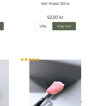
Nail Wipes 325 st
52,50 kr
Info
Köp nu!