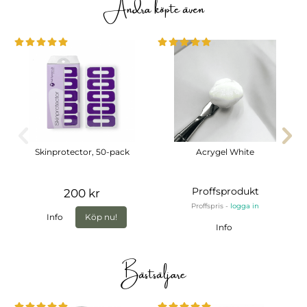
Andra köpte även
Skinprotector, 50-pack
Acrygel White
Proffsprodukt
200 kr
Proffspris -
logga in
Info
Köp nu!
Info
Bästsäljare