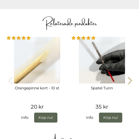
Relaterade produkter
Orangepinne kort - 10 st
Spatel Tunn
20 kr
35 kr
Info
Köp nu!
Info
Köp nu!