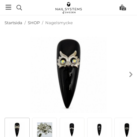
Startsida
/
SHOP
/
Nagelsmycke