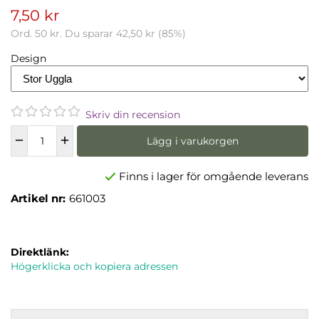
7,50 kr
Ord.
50 kr
. Du sparar
42,50 kr
(
85
%)
Design
Skriv din recension
Lägg i varukorgen
Finns i lager för omgående leverans
Artikel nr:
661003
Direktlänk:
Högerklicka och kopiera adressen