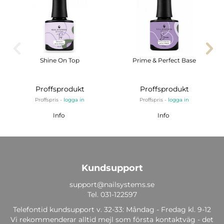
Shine On Top
Prime & Perfect Base
Proffsprodukt
Proffsprodukt
Proffspris -
logga in
Proffspris -
logga in
Info
Info
Kundsupport
support@nailsystems.se
Tel.
031-122597
Telefontid kundsupport v. 32-33: Måndag - Fredag kl. 9-12
Vi rekommenderar alltid mejl som första kontaktväg - det