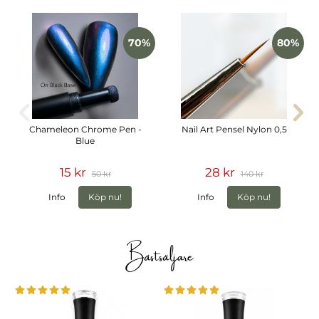
70%
80%
Chameleon Chrome Pen -
Nail Art Pensel Nylon 0,5
Blue
15 kr
28 kr
50 kr
140 kr
Info
Köp nu!
Info
Köp nu!
Bästsäljare