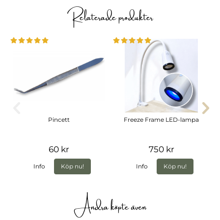
Relaterade produkter
Pincett
Freeze Frame LED-lampa
60 kr
750 kr
Info
Köp nu!
Info
Köp nu!
Andra köpte även