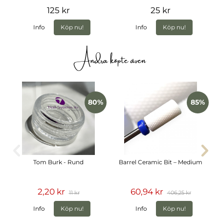
125 kr
25 kr
Info
Köp nu!
Info
Köp nu!
Andra köpte även
80%
85%
Tom Burk - Rund
Barrel Ceramic Bit – Medium
2,20 kr
60,94 kr
11 kr
406,25 kr
Info
Köp nu!
Info
Köp nu!