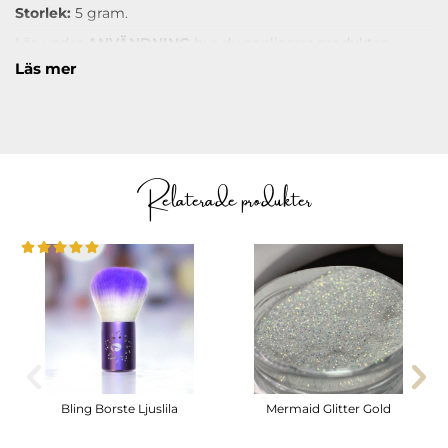
Storlek:
5 gram.
Läs under
ANVÄNDNING
hur du applicerar produkten.
Läs mer
Relaterade produkter
Bling Borste Ljuslila
Mermaid Glitter Gold