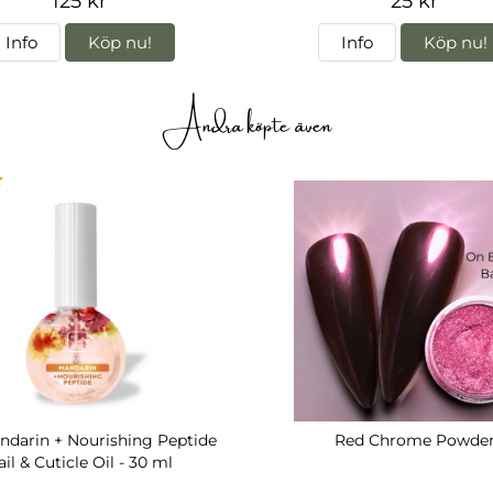
125 kr
25 kr
Info
Köp nu!
Info
Köp nu!
Andra köpte även
darin + Nourishing Peptide
Red Chrome Powde
il & Cuticle Oil - 30 ml