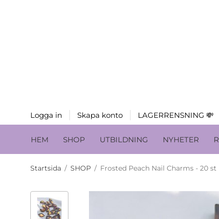
Logga in
Skapa konto
LAGERRENSNING 💸
HEM
SHOP
UTBILDNING
NYHETER
R
Startsida
/
SHOP
/
Frosted Peach Nail Charms - 20 st