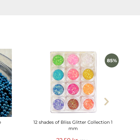
85%
e
12 shades of Bliss Glitter Collection 1
Prem
mm