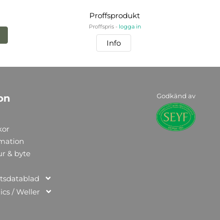
Proffsprodukt
Proffspris -
logga in
Info
Godkänd av
on
kor
rmation
ur & byte
tsdatablad
ics / Weller
n