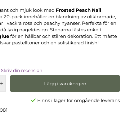
gant och mjuk look med
Frosted Peach Nail
ta 20-pack innehåller en blandning av olikformade,
ar i vackra rosa och peachy nyanser. Perfekta för en
då lyxig nageldesign. Stenarna fästes enkelt
glue
för en hållbar och stilren dekoration. Ett måste
skar pastelltoner och en sofistikerad finish!
Skriv din recension
Lägg i varukorgen
Finns i lager för omgående leverans
1081