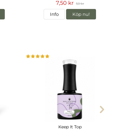
7,50 kr
50 kr
Info
Köp nu!
Keep It Top