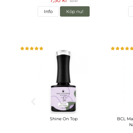
7,50 kr
50 kr
Info
Köp nu!
Shine On Top
BCL Man
Na