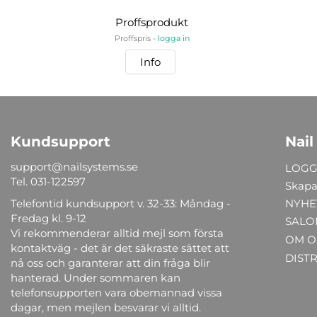
Proffsprodukt
Proffspris -
logga in
Info
Kundsupport
Nail
support@nailsystems.se
LOGG
Tel.
031-122597
Skapa
Telefontid kundsupport v. 32-33: Måndag -
NYHE
Fredag kl. 9-12
SALO
Vi rekommenderar alltid mejl som första
OM O
kontaktväg - det är det säkraste sättet att
DIST
nå oss och garanterar att din fråga blir
hanterad. Under sommaren kan
telefonsupporten vara obemannad vissa
dagar, men mejlen besvarar vi alltid.