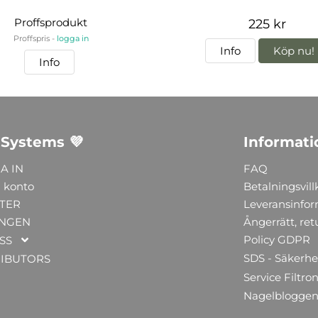
Proffsprodukt
225 kr
Proffspris -
logga in
Info
Köp nu!
Info
 Systems 💜
Informati
A IN
FAQ
 konto
Betalningsvill
TER
Leveransinfo
NGEN
Ångerrätt, ret
Policy GDPR
SS
SDS - Säkerhe
RIBUTORS
Service Filtron
Nagelblogge