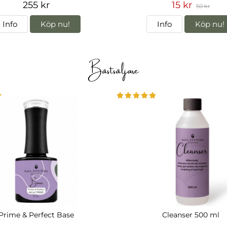
255 kr
15 kr
50 kr
Info
Köp nu!
Info
Köp nu!
Bästsäljare
Prime & Perfect Base
Cleanser 500 ml