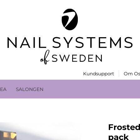
Kundsupport
Om Os
EA
SALONGEN
Frosted
pack