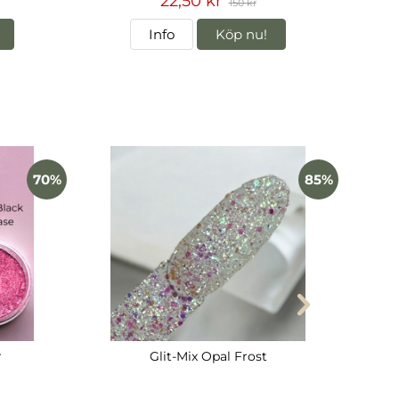
22,50 kr
150 kr
Info
Köp nu!
70%
85%
r
Glit-Mix Opal Frost