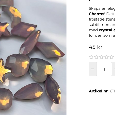
Skapa en ele
Charms
! Det
frostade sten
subtil men än
med
crystal 
för den som äl
45 kr
Artikel nr:
61