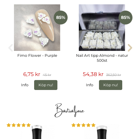
85%
85%
Fimo Flower - Purple
Nail Art tipp Almond - natur
500st
6,75 kr
54,38 kr
45 kr
362,50 kr
Info
Köp nu!
Info
Köp nu!
Bästsäljare