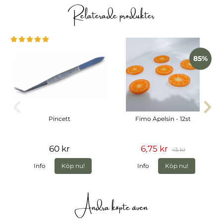
Relaterade produkter
85%
Pincett
Fimo Apelsin - 12st
60 kr
6,75 kr
45 kr
Info
Köp nu!
Info
Köp nu!
Andra köpte även