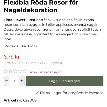
Flexibla Röda Rosor för
Nageldekoration
Fimo Flower - Red
består av 6 tunna och flexibla röda
rosor som kan byggas in i eller appliceras ovanpå nageln.
Dessa dekorativa rosor ger en romantisk och stilfull touch
till din nageldesign, perfekt för en elegant och blommig
look.
Storlek: Cirka 8 mm.
6,75 kr
Ord.
45 kr
. Du sparar
38,25 kr
(
85
%)
Skriv din recension
Lägg i varukorgen
Finns i lager för omgående leverans
Artikel nr:
622009