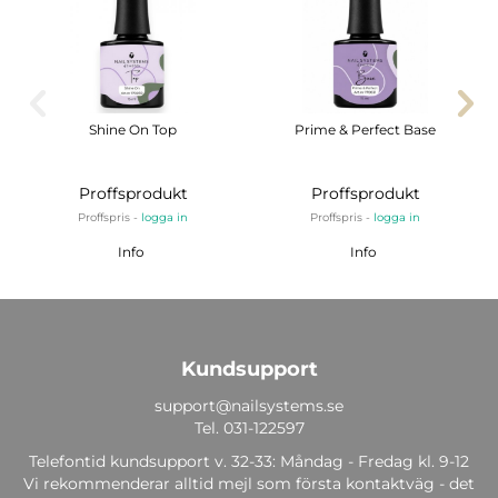
Shine On Top
Prime & Perfect Base
Proffsprodukt
Proffsprodukt
Proffspris -
logga in
Proffspris -
logga in
Info
Info
Kundsupport
support@nailsystems.se
Tel.
031-122597
Telefontid kundsupport v. 32-33: Måndag - Fredag kl. 9-12
Vi rekommenderar alltid mejl som första kontaktväg - det