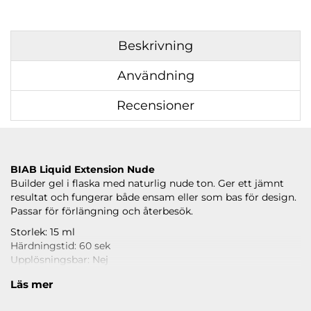
Beskrivning
Användning
Recensioner
BIAB Liquid Extension Nude
Builder gel i flaska med naturlig nude ton. Ger ett jämnt
resultat och fungerar både ensam eller som bas för design.
Passar för förlängning och återbesök.
Storlek: 15 ml
Härdningstid: 60 sek
Upplösningsbar: Nej
Läs under
ANVÄNDNING
hur du använder produkten.
Läs mer