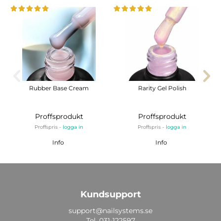
Rubber Base Cream
Rarity Gel Polish
Proffsprodukt
Proffsprodukt
Proffspris -
logga in
Proffspris -
logga in
Info
Info
Kundsupport
support@nailsystems.se
Tel.
031-122597