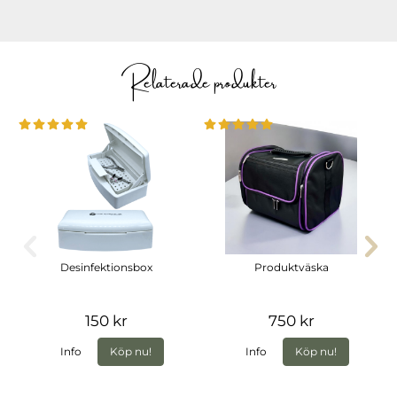
Relaterade produkter
Desinfektionsbox
Produktväska
150 kr
750 kr
Info
Köp nu!
Info
Köp nu!