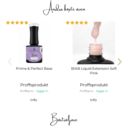
Andra köpte även
Prime & Perfect Base
BIAB Liquid Extension Soft
Pink
Proffsprodukt
Proffsprodukt
Proffspris -
logga in
Proffspris -
logga in
Info
Info
Bästsäljare