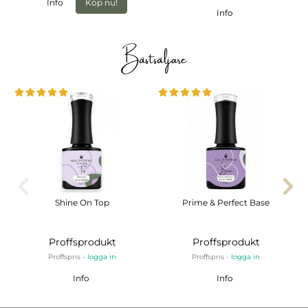
Info
Köp nu!
Info
Bästsäljare
Shine On Top
Prime & Perfect Base
Proffsprodukt
Proffsprodukt
Proffspris -
logga in
Proffspris -
logga in
Info
Info