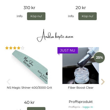
310 kr
20 kr
Info
Köp nu!
Info
Köp nu!
Andra köpte även
JUST NU
25%
NS Magic Shiner 400/3000 Grit
Fiber Boost Clear
Proffsprodukt
40 kr
Proffspris -
logga in