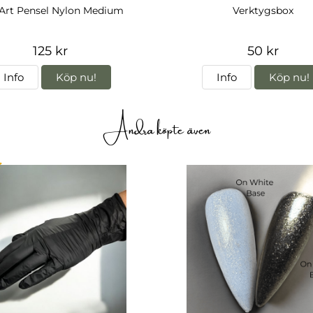
 Art Pensel Nylon Medium
Verktygsbox
125 kr
50 kr
Info
Köp nu!
Info
Köp nu!
Andra köpte även