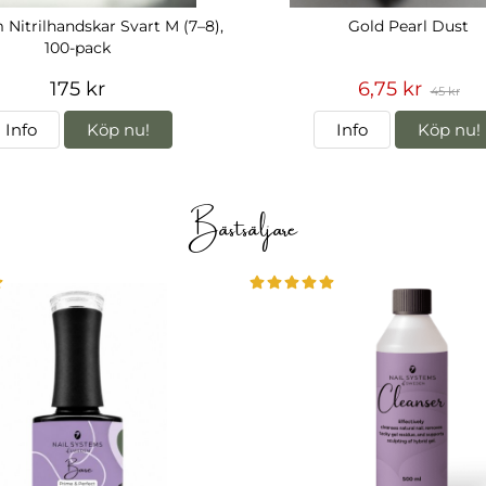
Nitrilhandskar Svart M (7–8),
Gold Pearl Dust
100-pack
175 kr
6,75 kr
45 kr
Info
Köp nu!
Info
Köp nu!
Bästsäljare