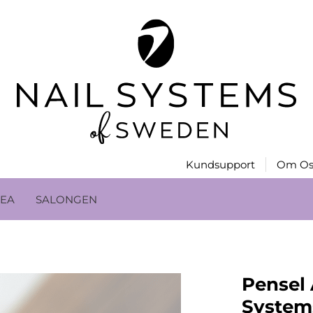
Kundsupport
Om Os
EA
SALONGEN
Pensel 
System