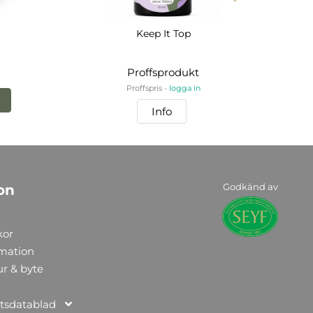
Keep It Top
Proffsprodukt
Proffspris -
logga in
Info
Godkänd av
on
kor
rmation
ur & byte
tsdatablad