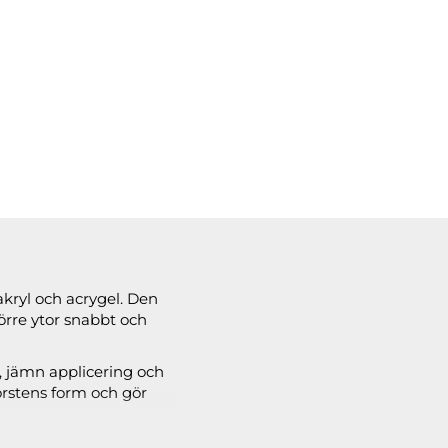
akryl och acrygel. Den
törre ytor snabbt och
g, jämn applicering och
orstens form och gör