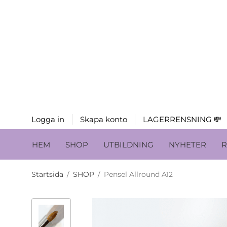
Logga in
Skapa konto
LAGERRENSNING 💸
HEM
SHOP
UTBILDNING
NYHETER
R
Startsida
/
SHOP
/
Pensel Allround A12