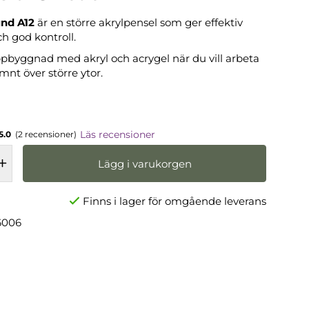
und A12
är en större akrylpensel som ger effektiv
ch god kontroll.
ppbyggnad med akryl och acrygel när du vill arbeta
mnt över större ytor.
Läs recensioner
5.0
(2 recensioner)
Lägg i varukorgen
Finns i lager för omgående leverans
6006