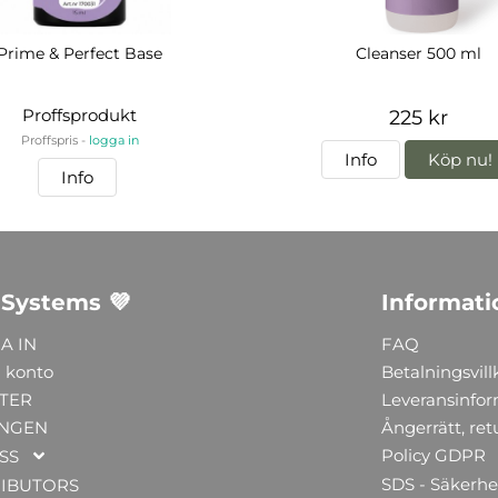
Prime & Perfect Base
Cleanser 500 ml
Proffsprodukt
225 kr
Proffspris -
logga in
Info
Köp nu!
Info
 Systems 💜
Informati
A IN
FAQ
 konto
Betalningsvill
TER
Leveransinfo
NGEN
Ångerrätt, ret
Policy GDPR
SS
SDS - Säkerhe
RIBUTORS