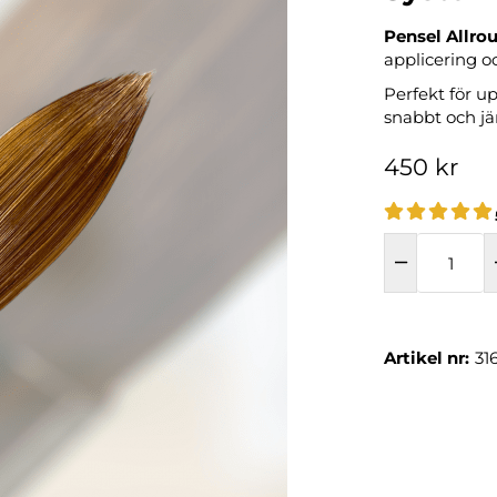
Pensel Allro
applicering o
Perfekt för u
snabbt och jä
450 kr
Artikel nr:
31