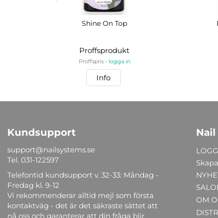
Shine On Top
Proffsprodukt
Proffspris -
logga in
Info
Kundsupport
Nail
support@nailsystems.se
LOGG
Tel.
031-122597
Skapa
Telefontid kundsupport v. 32-33: Måndag -
NYHE
Fredag kl. 9-12
SALO
Vi rekommenderar alltid mejl som första
OM O
kontaktväg - det är det säkraste sättet att
DIST
nå oss och garanterar att din fråga blir