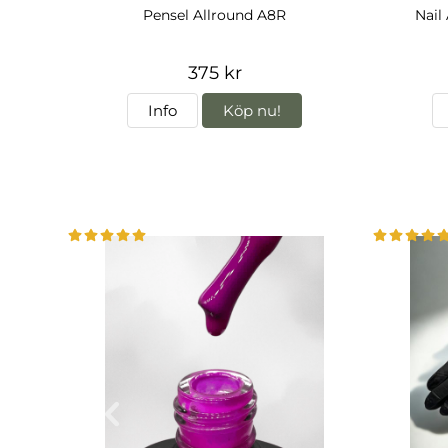
Pensel Allround A8R
Nail
375 kr
Info
Köp nu!