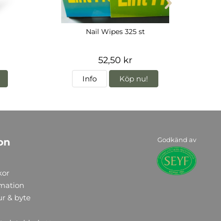
Nail Wipes 325 st
52,50 kr
Info
Köp nu!
Godkänd av
on
kor
rmation
ur & byte