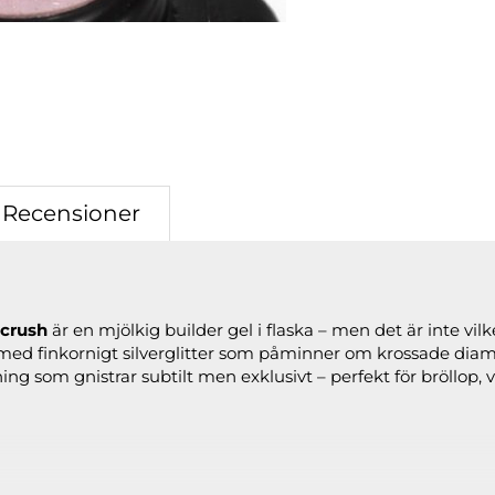
Recensioner
wcrush
är en mjölkig builder gel i flaska – men det är inte vil
d med finkornigt silverglitter som påminner om krossade dia
ning som gnistrar subtilt men exklusivt – perfekt för bröllop,