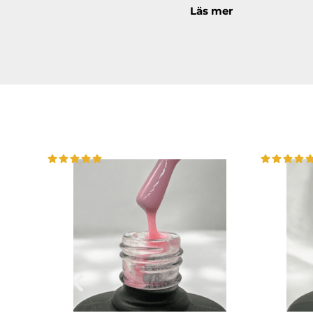
Läs mer
Läs under
ANVÄNDNI