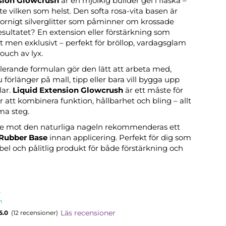
sion Glowcrush
är en mjölkig builder gel i flaska –
te vilken som helst. Den softa rosa-vita basen är
kornigt silverglitter som påminner om krossade
sultatet? En extension eller förstärkning som
lt men exklusivt – perfekt för bröllop, vardagsglam
touch av lyx.
llerande formulan gör den lätt att arbeta med,
förlänger på mall, tipp eller bara vill bygga upp
lar.
Liquid Extension Glowcrush
är ett måste för
r att kombinera funktion, hållbarhet och bling – allt
ma steg.
ste mot den naturliga nageln rekommenderas ett
Rubber Base
innan applicering. Perfekt för dig som
xibel och pålitlig produkt för både förstärkning och
t
n
Läs recensioner
5.0
(12 recensioner)