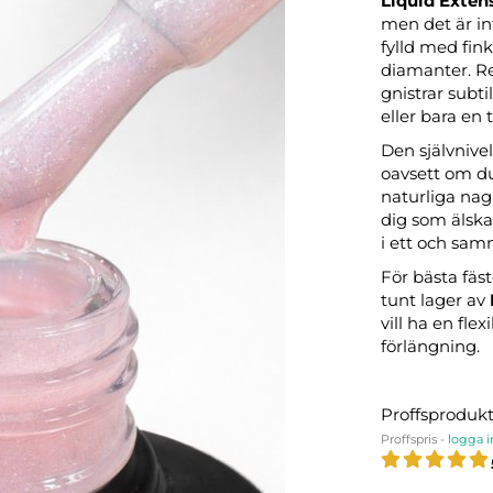
Liquid Exten
men det är in
fylld med fin
diamanter. Re
gnistrar subti
eller bara en 
Den självnive
oavsett om du 
naturliga nag
dig som älska
i ett och sam
För bästa fä
tunt lager av
vill ha en fle
förlängning.
Proffsproduk
Proffspris -
logga i