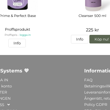
Prime & Perfect Base
Cleanser 500 ml
Proffsprodukt
225 kr
Proffspris -
logga in
Info
Köp nu!
Info
 Systems 💜
Informati
A IN
FAQ
 konto
Betalningsvill
TER
Leveransinfo
NGEN
Ångerrätt, ret
Policy GDPR
SS