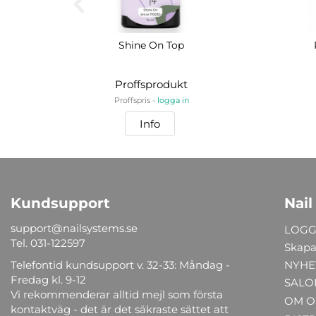
Shine On Top
Proffsprodukt
Proffspris -
logga in
Info
Kundsupport
Nail
support@nailsystems.se
LOGG
Tel.
031-122597
Skapa
Telefontid kundsupport v. 32-33: Måndag -
NYHE
Fredag kl. 9-12
SALO
Vi rekommenderar alltid mejl som första
OM O
kontaktväg - det är det säkraste sättet att