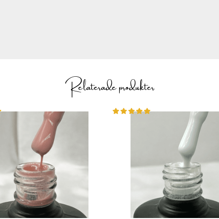
NG
hur du använder produkten.
Relaterade produkter