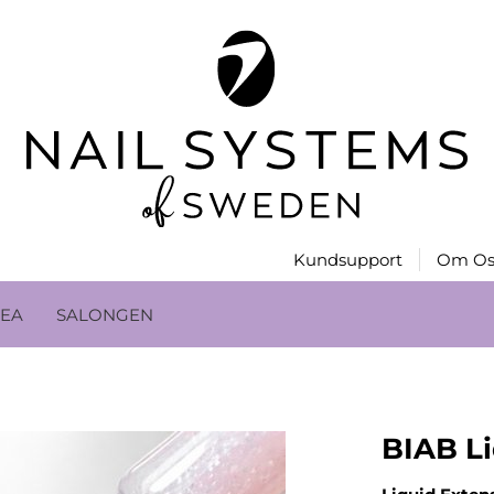
Kundsupport
Om Os
EA
SALONGEN
BIAB L