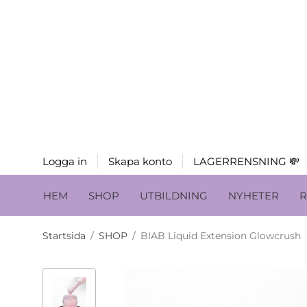
Logga in
Skapa konto
LAGERRENSNING 💸
HEM
SHOP
UTBILDNING
NYHETER
R
Startsida
/
SHOP
/
BIAB Liquid Extension Glowcrush