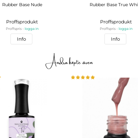
Rubber Base Nude
Rubber Base True Whi
Proffsprodukt
Proffsprodukt
Proffspris -
logga in
Proffspris -
logga in
Info
Info
Andra köpte även