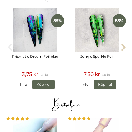
85%
85%
Prismatic Dream Foil blad
Jungle Sparkle Foil
3,75 kr
7,50 kr
25 kr
50 kr
Info
Köp nu!
Info
Köp nu!
Bästsäljare