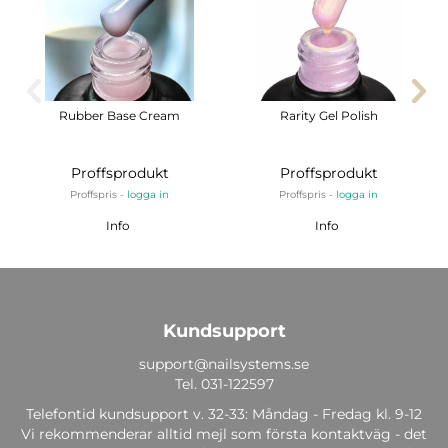
Rubber Base Cream
Rarity Gel Polish
Proffsprodukt
Proffsprodukt
Proffspris -
logga in
Proffspris -
logga in
Info
Info
Kundsupport
support@nailsystems.se
Tel.
031-122597
Telefontid kundsupport v. 32-33: Måndag - Fredag kl. 9-12
Vi rekommenderar alltid mejl som första kontaktväg - det