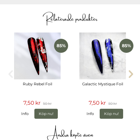
underlag. Perfekt för både minimalistisk nail art och mer
detaljrika designer.
Relaterade produkter
Mixen av former och mönster gör boxen användbar året
runt och passar lika bra till ljusa som mörka basfärger.
Folierna levereras i praktiska rullar samlade i en box som
håller dem organiserade och enkla att arbeta med i
salongen.
85%
85%
Innehåller
10 olika holografiska transferfolier
Transparenta designer
Abstrakta mönster, hjärtan, växter och geometriska
former
Ruby Rebel Foil
Galactic Mystique Foil
Mandalaliknande detaljer och snöflingor
Praktiska rullar i box
7,50 kr
7,50 kr
50 kr
50 kr
Info
Köp nu!
Info
Köp nu!
Andra köpte även