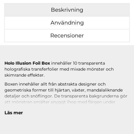
Beskrivning
Användning
Recensioner
Holo Illusion Foil Box
innehåller 10 transparenta
holografiska transferfolier med mixade mönster och
skimrande effekter.
Boxen innehåller allt från abstrakta designer och
geometriska former till hjärtan, växter, mandalaliknande
detaljer och snöflingor. De transparenta bakgrunderna gör
att mönstren smälter snyggt ihop med färgen under
samtidigt som de holografiska effekterna reflekterar ljuset
Läs mer
från olika vinklar.
Folierna ger en effektfull och nästan glaslik känsla på
naglarna där holografin skiftar beroende på ljus och