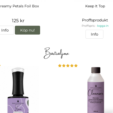
reamy Petals Foil Box
Keep It Top
Proffsprodukt
125 kr
Proffspris -
logga in
Info
Köp nu!
Info
Bästsäljare