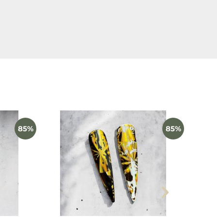
och enkla att arbeta med
85%
85%