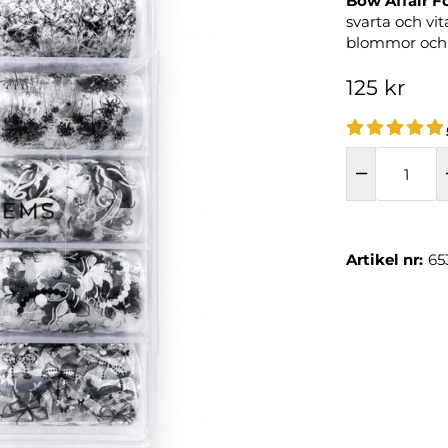
Bow Affair F
svarta och vit
blommor och k
125 kr
Artikel nr:
65