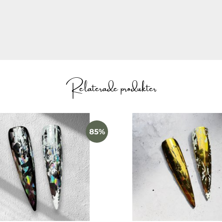
aktiska rullar samlade i en box som håller dem organiserade 
ier
ner i svart och vitt
Relaterade produkter
d, fjärilar, blommor och kors
box
85%