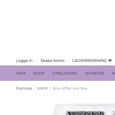
Logga in
Skapa konto
LAGERRENSNING 💸
HEM
SHOP
UTBILDNING
NYHETER
R
Startsida
/
SHOP
/
Bow Affair Foil Box