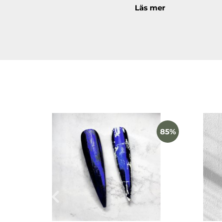
Läs mer
Folierna levereras i pr
i salongen.
Innehåller
10 olika transferfol
Transparenta desig
Rosetter, sidenban
Praktiska rullar i 
85%