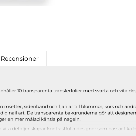
Recensioner
ehåller 10 transparenta transferfolier med svarta och vita de
ån rosetter, sidenband och fjärilar till blommor, kors och and
dig nail art. De transparenta bakgrunderna gör att designe
ger en mer målad känsla på nageln.
vita detaljer skapar kontrastfulla designer som passar lika br
ks. Mönstren fungerar både som små detaljer och större st