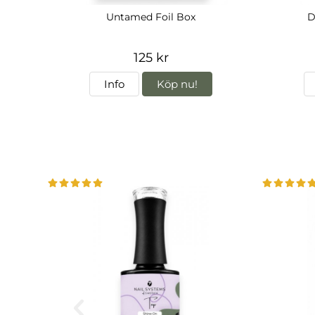
Untamed Foil Box
D
125 kr
Info
Köp nu!