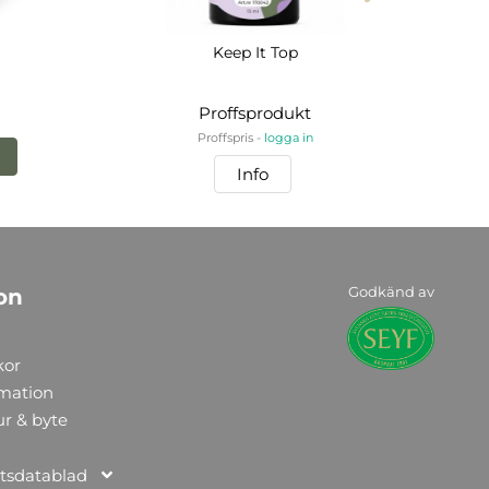
Keep It Top
Proffsprodukt
Proffspris -
logga in
Info
Godkänd av
on
kor
rmation
ur & byte
tsdatablad