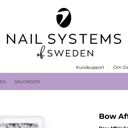
Kundsupport
Om Os
EA
SALONGEN
Bow Aff