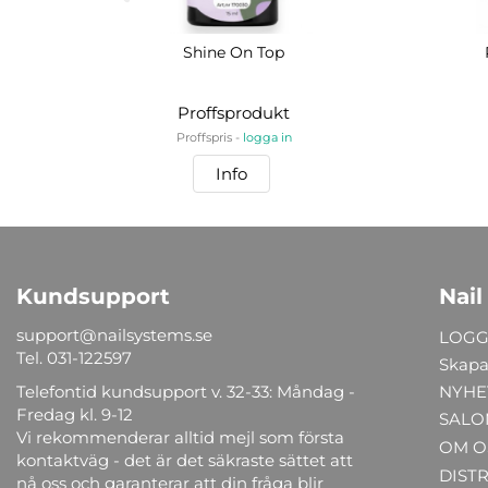
Shine On Top
Proffsprodukt
Proffspris -
logga in
Info
Kundsupport
Nail
support@nailsystems.se
LOGG
Tel.
031-122597
Skapa
Telefontid kundsupport v. 32-33: Måndag -
NYHE
Fredag kl. 9-12
SALO
Vi rekommenderar alltid mejl som första
OM O
kontaktväg - det är det säkraste sättet att
DIST
nå oss och garanterar att din fråga blir