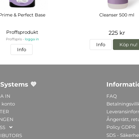
Prime & Perfect Base
Cleanser 500 ml
Proffsprodukt
225 kr
Proffspris -
logga in
Info
Köp nu!
Info
 Systems 💜
Informati
A IN
FAQ
 konto
Betalningsvill
TER
Leveransinfo
NGEN
Ångerrätt, ret
Policy GDPR
SS
SDS - Säkerhe
RIBUTORS