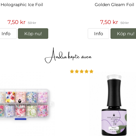
Holographic Ice Foil
Golden Gleam Foil
7,50 kr
7,50 kr
50 kr
50 kr
Info
Köp nu!
Info
Köp nu!
Andra köpte även