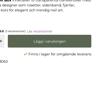
oil Box
innehåller 10 transparenta transferfolier med
a designer som rosetter, sidenband, fjärilar,
ors för elegant och trendig nail art.
Läs recensioner
5.0
(1 recensioner)
Lägg i varukorgen
Finns i lager för omgående leverans
3063