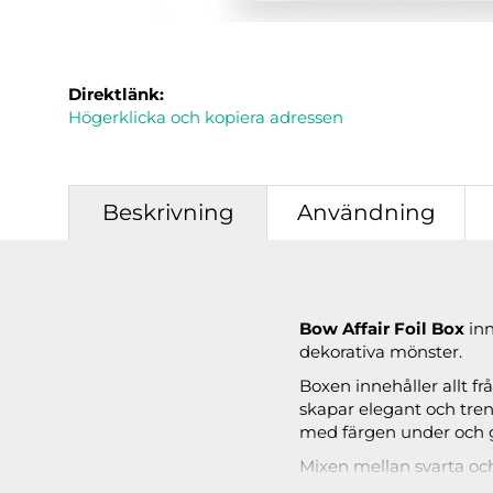
Direktlänk:
Högerklicka och kopiera adressen
Beskrivning
Användning
Bow Affair Foil Box
inn
dekorativa mönster.
Boxen innehåller allt fr
skapar elegant och tren
med färgen under och 
Mixen mellan svarta och 
som mer dekorerade loo