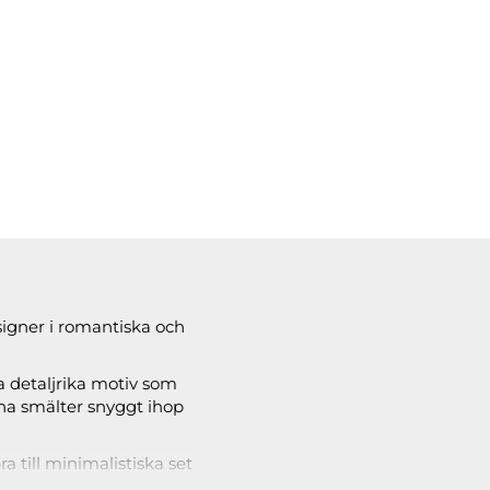
signer i romantiska och
ra detaljrika motiv som
rna smälter snyggt ihop
a till minimalistiska set
atementdesigner.