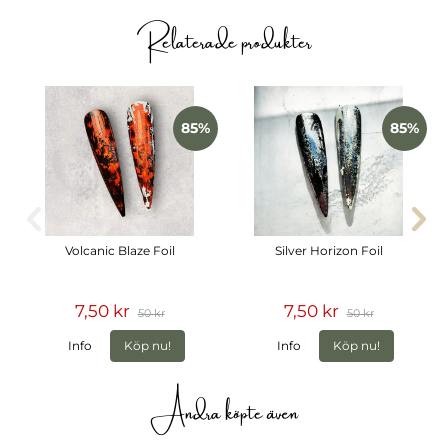
Folierna levereras i praktiska rullar samlade i en box som
Relaterade produkter
håller dem organiserade och enkla att arbeta med i
salongen.
Innehåller
10 olika transferfolier
85%
85%
Färgglada och pastelliga blomdesigner
Flera transparenta designer för handmålad effekt
Praktiska rullar i box
Volcanic Blaze Foil
Silver Horizon Foil
7,50 kr
7,50 kr
50 kr
50 kr
Info
Köp nu!
Info
Köp nu!
Andra köpte även