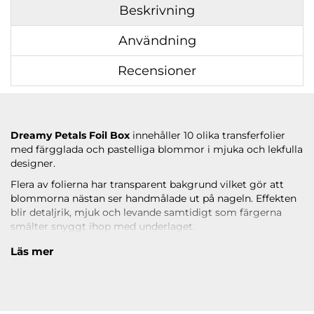
Beskrivning
Användning
Recensioner
Dreamy Petals Foil Box
innehåller 10 olika transferfolier
med färgglada och pastelliga blommor i mjuka och lekfulla
designer.
Flera av folierna har transparent bakgrund vilket gör att
blommorna nästan ser handmålade ut på nageln. Effekten
blir detaljrik, mjuk och levande samtidigt som färgerna
smälter snyggt ihop med underlaget.
Boxen innehåller allt från små romantiska blommor till
Läs mer
större färgstarka motiv i både pastelliga och klara toner.
Kombinationen av transparenta detaljer och blommande
mönster gör designerna perfekta för våriga, somriga och
kreativa nail art-looks.