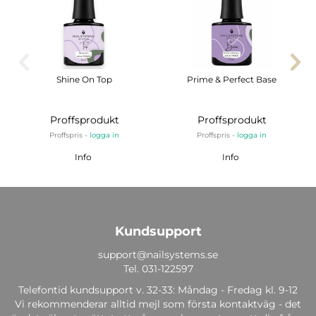
Shine On Top
Prime & Perfect Base
Proffsprodukt
Proffsprodukt
Proffspris -
logga in
Proffspris -
logga in
Info
Info
Kundsupport
support@nailsystems.se
Tel.
031-122597
Telefontid kundsupport v. 32-33: Måndag - Fredag kl. 9-12
Vi rekommenderar alltid mejl som första kontaktväg - det