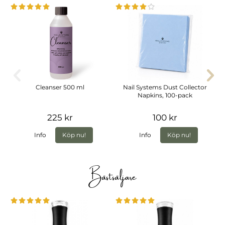
Cleanser 500 ml
Nail Systems Dust Collector
Napkins, 100-pack
225 kr
100 kr
Info
Köp nu!
Info
Köp nu!
Bästsäljare