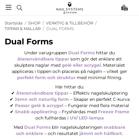
Startsida
/
SHOP
/
VERKTYG & TILLBEHÖR
/
TIPPAR & MALLAR
/
DUAL FORMS
Dual Forms
Under varugruppen
Dual Forms
hittar du
återanvändbara tippar
som gör det enklare att
skulptera naglar med
gelé eller acrygel
. Materialet
appliceras i tippen och placeras på nageln – vilket ger
perfekt form och struktur
med minimal filning.
Här hittar du:
✔
Återanvändbara tippar
– Effektiv nagelskulptering
✔
Jämn och naturlig form
– Skapar en perfekt C-kurva
✔
Passar gelé & acrygel
– Fungerar med flera material
✔
Snabb applicering
– Fryshärdas med
Freeze Frame
och fullhärdas i
UV/ LED-lampa
Med
Dual Forms
blir nagelskulpteringen
snabbare
och enklare
– och resultatet
jämnt och hållbart
.