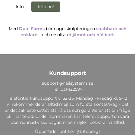
Info
Köp nu!
Med
Dual Forms
blir nagelskulpteringen
snabbare och
enklare
– och resultatet
jämnt och hållbart
.
Kundsupport
support@nailsystems.se
Tel.
031-122597
Telefontid kundsupport v. 32-33: Måndag - Fredag kl. 9-12
Vi rekommenderar alltid mejl som första kontaktväg - det
är det säkraste sättet att nå oss och garanterar att din fråga
blir hanterad. Under sommaren kan telefonsupporten vara
obemannad vissa dagar, men mejlen besvarar vi alltid.
Öppettider butiken (Göteborg)