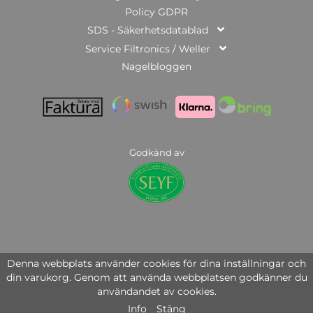
Policy GDPR
SDS - Säkerhetsdatablad
Service Filtronics / Weller
Nagelbloggen
Godkänd av
© Copyright 2025 | Nail Systems of Sweden AB | org.nr: 559446-3951
Denna webbplats använder cookies för dina inställningar och
din varukorg. Genom att använda webbplatsen godkänner du
användandet av cookies.
Info
Stäng