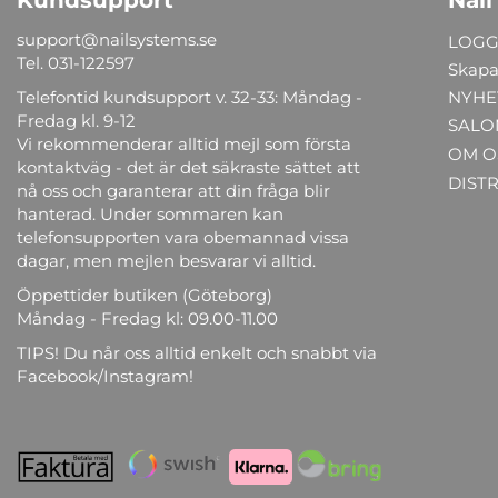
support@nailsystems.se
LOGG
Tel.
031-122597
Skapa
Telefontid kundsupport v. 32-33: Måndag -
NYHE
Fredag kl. 9-12
SALO
Vi rekommenderar alltid mejl som första
OM O
kontaktväg - det är det säkraste sättet att
DIST
nå oss och garanterar att din fråga blir
hanterad. Under sommaren kan
telefonsupporten vara obemannad vissa
dagar, men mejlen besvarar vi alltid.
Öppettider butiken (Göteborg)
Måndag - Fredag kl: 09.00-11.00
TIPS! Du når oss alltid enkelt och snabbt via
Facebook/Instagram!