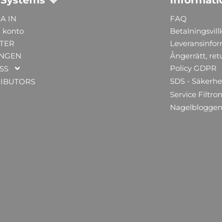
A IN
FAQ
 konto
Betalningsvill
TER
Leveransinfo
NGEN
Ångerrätt, ret
Policy GDPR
SS
SDS - Säkerhe
RIBUTORS
Service Filtron
Nagelblogge