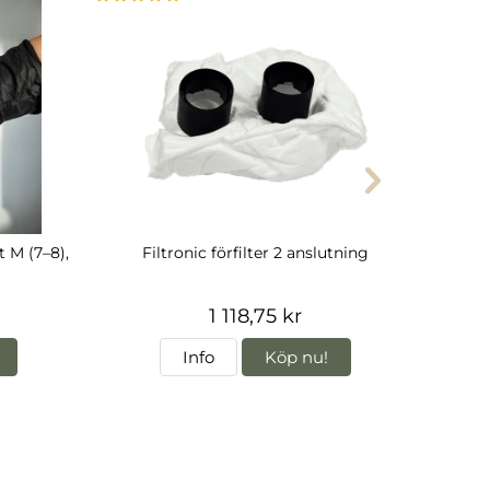
 M (7–8),
Filtronic förfilter 2 anslutning
1 118,75 kr
Info
Köp nu!