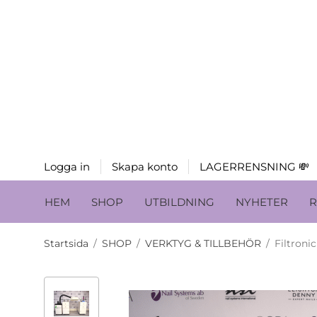
Logga in
Skapa konto
LAGERRENSNING 💸
HEM
SHOP
UTBILDNING
NYHETER
R
Startsida
/
SHOP
/
VERKTYG & TILLBEHÖR
/
Filtroni