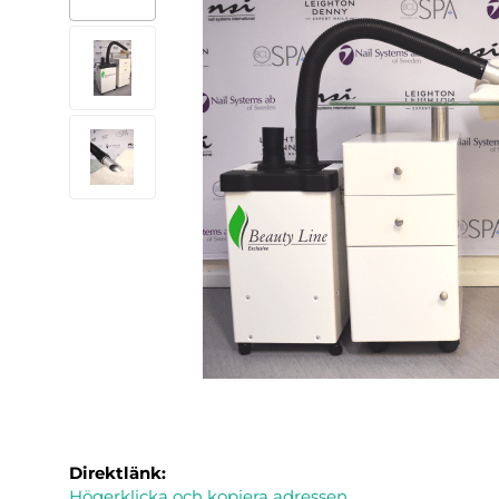
Direktlänk:
Högerklicka och kopiera adressen