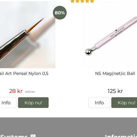
80%
il Art Pensel Nylon 0,5
NS Mag(net)ic Ball
28 kr
125 kr
140 kr
Info
Köp nu!
Info
Köp nu!
 Systems 💜
Informati