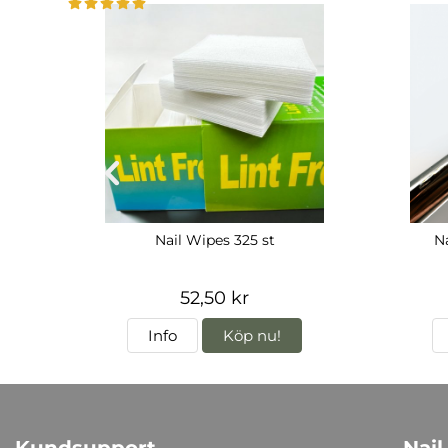
Nail Wipes 325 st
Na
52,50 kr
Info
Köp nu!
Kundsupport
Nail