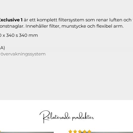
xclusive 1
är ett komplett filtersystem som renar luften och 
nstnaglar. Innehåller filter, munstycke och flexibel arm.
60 x 340 s 340 mm
(A)
terövervakningssystem
1 levereras med:
ed partikelfilter och gasfilter
tens Provningsanstalt för att uppfylla Arbetsmiljöverkets krav
Relaterade produkter