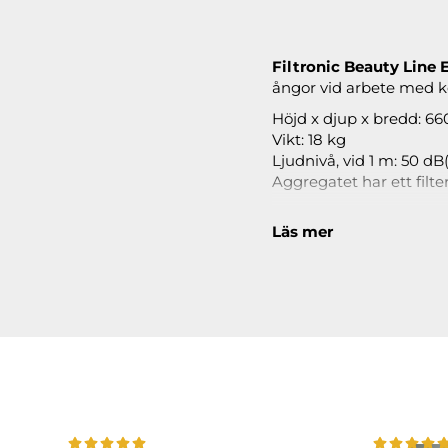
Filtronic Beauty Line E
ångor vid arbete med ko
Höjd x djup x bredd: 6
Vikt: 18 kg
Ljudnivå, vid 1 m: 50 dB
Aggregatet har ett fil
Beauty Line Exclusive 
Läs mer
ett förfilter
ett 2-stegsfilter m
ett munstycke
en flexibel arm
Utsuget är testat av Sta