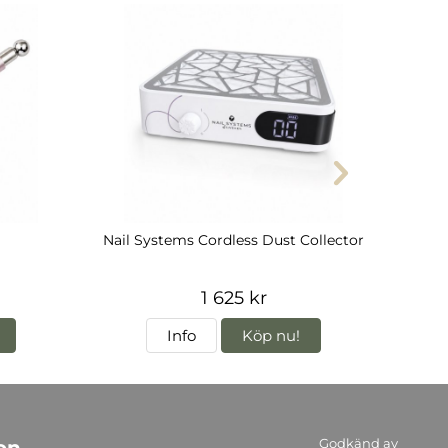
Nail Systems Cordless Dust Collector
1 625 kr
Info
Köp nu!
Godkänd av
on