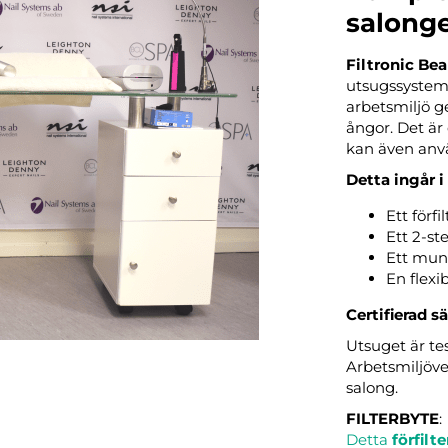
salong
Filtronic Bea
utsugssystem 
arbetsmiljö g
ångor. Det är
kan även anvä
Detta ingår i
Ett förfil
Ett 2-ste
Ett mun
En flexi
Certifierad s
Utsuget är te
Arbetsmiljöverk
salong.
FILTERBYTE
:
Detta
förfilte