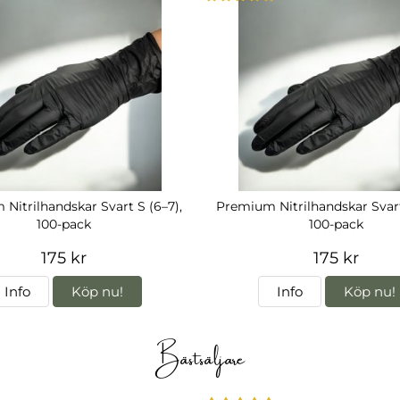
Nitrilhandskar Svart S (6–7),
Premium Nitrilhandskar Svart
100-pack
100-pack
175 kr
175 kr
Info
Köp nu!
Info
Köp nu!
Bästsäljare