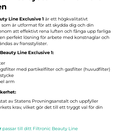
en
uty Line Exclusive 1
är ett högkvalitativt
som är utformat för att skydda dig och din
enom att effektivt rena luften och fånga upp farliga
 en perfekt lösning för arbete med konstnaglar och
ndas av fransstylister.
 Beauty Line Exclusive 1:
ter
gsfilter med partikelfilter och gasfilter (huvudfilter)
stycke
bel arm
äkerhet:
stat av Statens Provningsanstalt och uppfyller
ets krav, vilket gör det till ett tryggt val för din
r
passar till ditt Filtronic Beauty Line