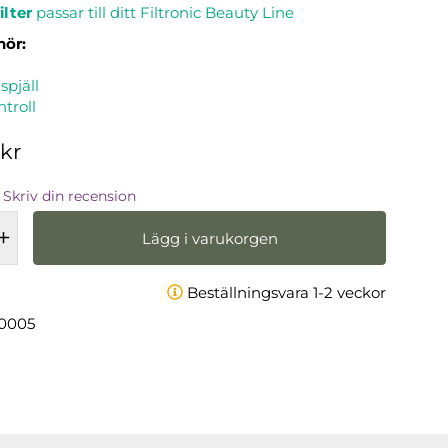
lter
passar till ditt Filtronic Beauty Line
hör:
pjäll
ntroll
 kr
Skriv din recension
Lägg i varukorgen
Beställningsvara 1-2 veckor
0005