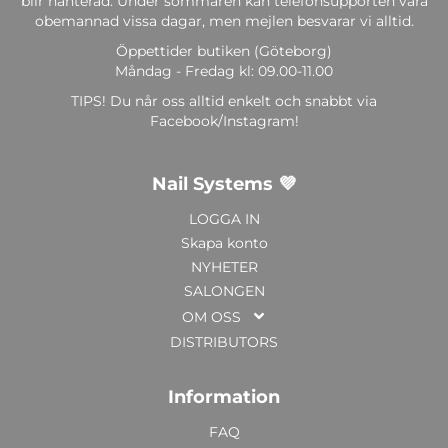
blir hanterad. Under sommaren kan telefonsupporten vara
obemannad vissa dagar, men mejlen besvarar vi alltid.
Öppettider butiken (Göteborg)
Måndag - Fredag kl: 09.00-11.00
TIPS! Du når oss alltid enkelt och snabbt via
Facebook/Instagram!
Nail Systems 💜
LOGGA IN
Skapa konto
NYHETER
SALONGEN
OM OSS
DISTRIBUTORS
Information
FAQ