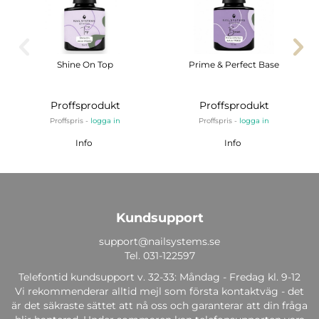
Shine On Top
Prime & Perfect Base
Proffsprodukt
Proffsprodukt
Proffspris -
logga in
Proffspris -
logga in
Info
Info
Kundsupport
support@nailsystems.se
Tel.
031-122597
Telefontid kundsupport v. 32-33: Måndag - Fredag kl. 9-12
Vi rekommenderar alltid mejl som första kontaktväg - det
är det säkraste sättet att nå oss och garanterar att din fråga