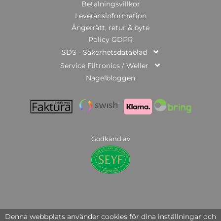
Betalningsvillkor
Leveransinformation
Ångerrätt, retur & byte
Policy GDPR
SDS - Säkerhetsdatablad
Service Filtronics / Weller
Nagelbloggen
Godkänd av
© Copyright 2025 | Nail Systems of Sweden AB | org.nr: 559446-3951
Denna webbplats använder cookies för dina inställningar och