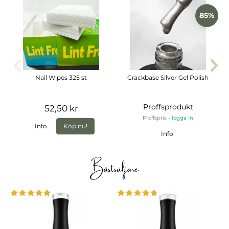
85%
Nail Wipes 325 st
Crackbase Silver Gel Polish
Proffsprodukt
52,50 kr
Proffspris -
logga in
Info
Köp nu!
Info
Bästsäljare