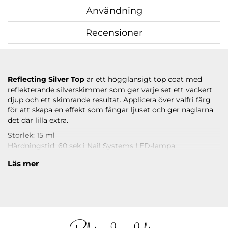
Användning
Recensioner
Reflecting Silver Top
är ett högglansigt top coat med
reflekterande silverskimmer som ger varje set ett vackert
djup och ett skimrande resultat. Applicera över valfri färg
för att skapa en effekt som fångar ljuset och ger naglarna
det där lilla extra.
Storlek: 15 ml
Härdningstid: 60 sek i Nail Systems LED-lampa
Läs under
ANVÄNDNING
hur du applicerar.
Läs mer