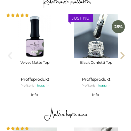
Relaterade produkter
JUST NU
25%
Velvet Matte Top
Black Confetti Top
Proffsprodukt
Proffsprodukt
Proffspris -
logga in
Proffspris -
logga in
Info
Info
Andra köpte även