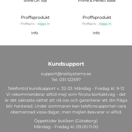
Shine On Top
Prime & Perfect Base
Proffsprodukt
Proffsprodukt
Proffspris -
logga in
Proffspris -
logga in
Info
Info
Kundsupport
support@nailsystems.se
Tel.
031-122597
Telefontid kundsupport v. 32-33: Måndag - Fredag kl. 9-12
Vi rekommenderar alltid mejl som första kontaktväg - det
är det säkraste sättet att nå oss och garanterar att din fråga
blir hanterad. Under sommaren kan telefonsupporten vara
obemannad vissa dagar, men mejlen besvarar vi alltid.
Öppettider butiken (Göteborg)
Måndag - Fredag kl: 09.00-11.00