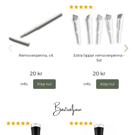
Removerpenna, vit
Extra tippar removerpenna -
5st
20 kr
20 kr
Info
Köp nu!
Info
Köp nu!
Bästsäljare