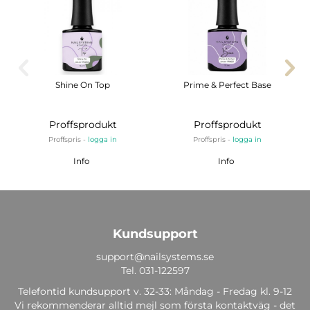
Shine On Top
Prime & Perfect Base
Proffsprodukt
Proffsprodukt
Proffspris -
logga in
Proffspris -
logga in
Info
Info
Kundsupport
support@nailsystems.se
Tel.
031-122597
Telefontid kundsupport v. 32-33: Måndag - Fredag kl. 9-12
Vi rekommenderar alltid mejl som första kontaktväg - det