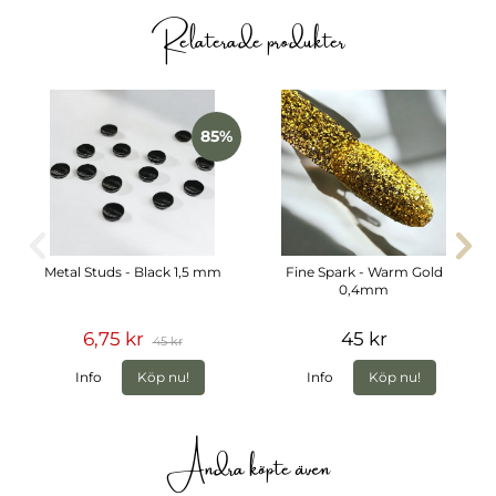
Relaterade produkter
85%
Metal Studs - Black 1,5 mm
Fine Spark - Warm Gold
0,4mm
6,75 kr
45 kr
45 kr
Info
Köp nu!
Info
Köp nu!
Andra köpte även