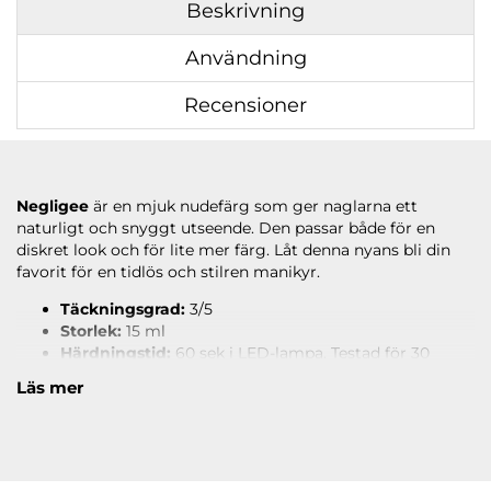
Beskrivning
Användning
Recensioner
Negligee
är en mjuk nudefärg som ger naglarna ett
naturligt och snyggt utseende. Den passar både för en
diskret look och för lite mer färg. Låt denna nyans bli din
favorit för en tidlös och stilren manikyr.
Täckningsgrad:
3/5
Storlek:
15 ml
Härdningstid:
60 sek i LED-lampa. Testad för 30
sekunder i NS LED-lampa.
Läs mer
Upplösningsbar
Läs under
ANVÄNDNING
hur du applicerar.