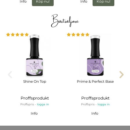
Info
Köp nu!
Info
Köp nu!
Bästsäljare
Shine On Top
Prime & Perfect Base
Proffsprodukt
Proffsprodukt
Proffspris -
logga in
Proffspris -
logga in
Info
Info