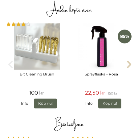
Andra köpte även
85%
Bit Cleaning Brush
Sprayflaska - Rosa
100 kr
22,50 kr
150 kr
Info
Köp nu!
Info
Köp nu!
Bästsäljare