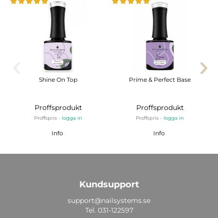
Shine On Top
Prime & Perfect Base
Proffsprodukt
Proffsprodukt
Proffspris -
logga in
Proffspris -
logga in
Info
Info
Kundsupport
support@nailsystems.se
Tel.
031-122597