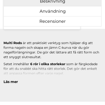
Beskrivning
Användning
Recensioner
Ett inlägg delat av Nail Systems of Sweden AB (@nailsystems)
Multi Rods
är ett praktiskt verktyg som hjälper dig att
forma nageln och skapa en jämn C-kurva när du gör
nagelförlängningar. De gör det lättare att få rätt form och
ett snyggt slutresultat.
Setet innehåller
6 rör i olika storlekar
som är färgkodade
för att du snabbt ska hitta rätt storlek. Det gör det enkelt
att anpassa formen efter varje nagel.
Perfekt för både nybörjare och erfarna nagelterapeuter
Läs mer
som vill få en jämn och stabil form på sina naglar.
Läs under
ANVÄNDNING
hur du applicerar produkten.