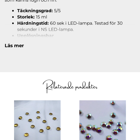
som känns lugn och fin.
Täckningsgrad:
5/5
Storlek:
15 ml
Härdningstid:
60 sek i LED-lampa. Testad för 30
sekunder i NS LED-lampa.
Upplösningsbar
Läs mer
Läs under
ANVÄNDNING
hur du applicerar.
Relaterade produkter