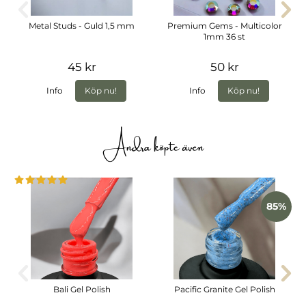
Metal Studs - Guld 1,5 mm
Premium Gems - Multicolor
1mm 36 st
45 kr
50 kr
Info
Köp nu!
Info
Köp nu!
Andra köpte även
85%
Bali Gel Polish
Pacific Granite Gel Polish