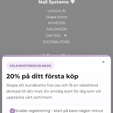
Nail Systems 💜
LOGGA IN
Skapa konto
NYHETER
SALONGEN
OM OSS
DISTRIBUTORS
Information
×
FAQ
VÄLKOMSTERBJUDANDE
Betalningsvillkor
20% på ditt första köp
Leveransinformation
Ångerrätt, retur & byte
Skapa ett kundkonto hos oss och få en rabattkod
Policy GDPR
skickad till din mail. En smidig start för dig som vill
SDS - Säkerhetsdatablad
upptäcka vårt sortiment.
Service Filtronics / Weller
Nagelbloggen
Snabb registrering - klart på bara någon minut
✓