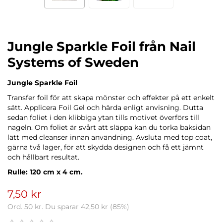
Jungle Sparkle Foil från Nail
Systems of Sweden
Jungle Sparkle Foil
Transfer foil för att skapa mönster och effekter på ett enkelt
sätt. Applicera Foil Gel och härda enligt anvisning. Dutta
sedan foliet i den klibbiga ytan tills motivet överförs till
nageln. Om foliet är svårt att släppa kan du torka baksidan
lätt med cleanser innan användning. Avsluta med top coat,
gärna två lager, för att skydda designen och få ett jämnt
och hållbart resultat.
Rulle: 120 cm x 4 cm.
7,50 kr
Ord.
50 kr
. Du sparar
42,50 kr
(
85
%)