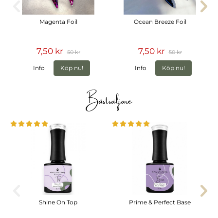
Magenta Foil
Ocean Breeze Foil
7,50 kr
7,50 kr
50 kr
50 kr
Info
Köp nu!
Info
Köp nu!
Bästsäljare
Shine On Top
Prime & Perfect Base