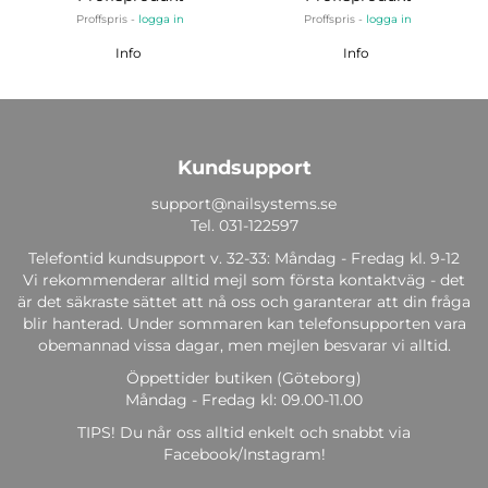
Proffspris -
logga in
Proffspris -
logga in
Info
Info
Kundsupport
support@nailsystems.se
Tel.
031-122597
Telefontid kundsupport v. 32-33: Måndag - Fredag kl. 9-12
Vi rekommenderar alltid mejl som första kontaktväg - det
är det säkraste sättet att nå oss och garanterar att din fråga
blir hanterad. Under sommaren kan telefonsupporten vara
obemannad vissa dagar, men mejlen besvarar vi alltid.
Öppettider butiken (Göteborg)
Måndag - Fredag kl: 09.00-11.00
TIPS! Du når oss alltid enkelt och snabbt via
Facebook/Instagram!