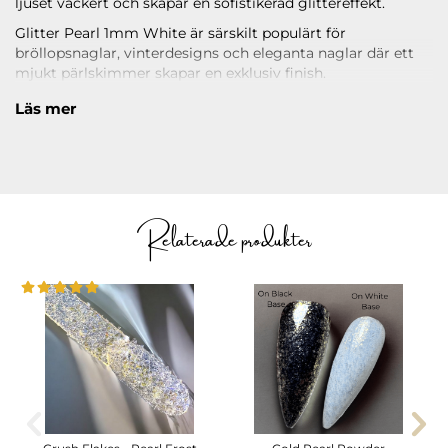
ljuset vackert och skapar en sofistikerad glittereffekt.
Glitter Pearl 1mm White är särskilt populärt för
bröllopsnaglar, vinterdesigns och eleganta naglar där ett
mjukt pärlskimmer skapar en exklusiv finish.
Läs under
ANVÄNDNING
hur du applicerar produkten.
Läs mer
Relaterade produkter