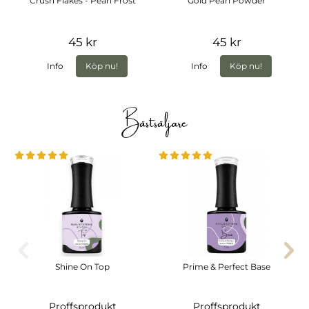
Crush Flakes - Pearl Frost
Gold Pearl Powder
45 kr
45 kr
Info
Köp nu!
Info
Köp nu!
Bästsäljare
Shine On Top
Prime & Perfect Base
Proffsprodukt
Proffsprodukt