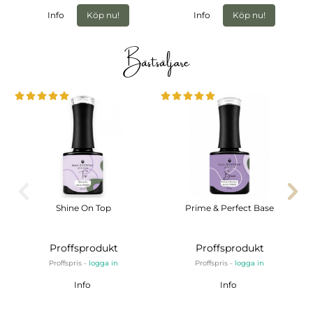
Info
Köp nu!
Info
Köp nu!
Bästsäljare
Shine On Top
Prime & Perfect Base
Proffsprodukt
Proffsprodukt
Proffspris -
logga in
Proffspris -
logga in
Info
Info