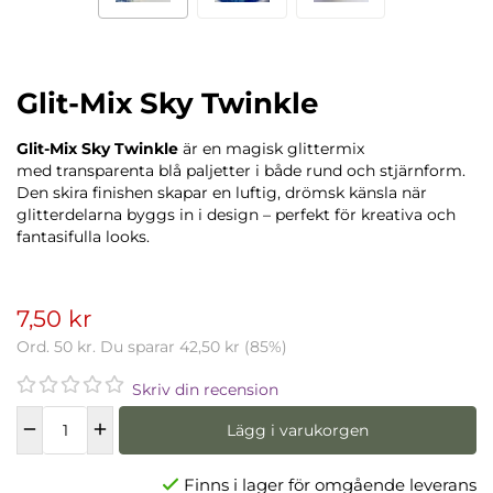
Glit-Mix Sky Twinkle
Glit-Mix Sky Twinkle
är en magisk glittermix
med transparenta blå paljetter i både rund och stjärnform.
Den skira finishen skapar en luftig, drömsk känsla när
glitterdelarna byggs in i design – perfekt för kreativa och
fantasifulla looks.
7,50 kr
Ord.
50 kr
. Du sparar
42,50 kr
(
85
%)
Skriv din recension
Lägg i varukorgen
Finns i lager för omgående leverans