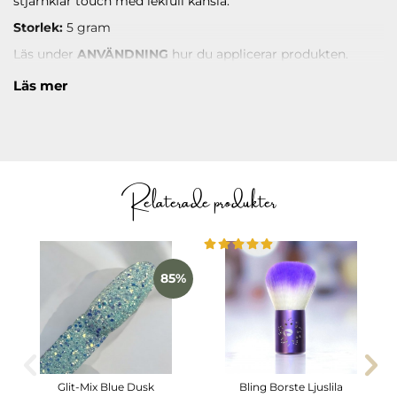
stjärnklar touch med lekfull känsla.
Storlek:
5 gram
Läs under
ANVÄNDNING
hur du applicerar produkten.
Läs mer
Relaterade produkter
85%
Glit-Mix Blue Dusk
Bling Borste Ljuslila