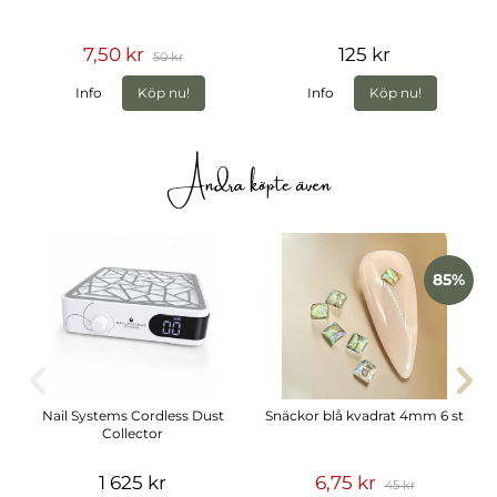
7,50 kr
125 kr
50 kr
Info
Köp nu!
Info
Köp nu!
Andra köpte även
85%
Nail Systems Cordless Dust
Snäckor blå kvadrat 4mm 6 st
Collector
1 625 kr
6,75 kr
45 kr