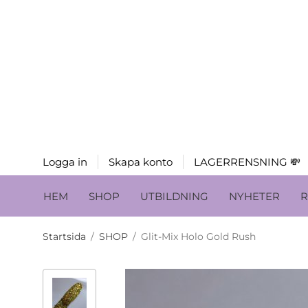
Logga in
Skapa konto
LAGERRENSNING 💸
HEM
SHOP
UTBILDNING
NYHETER
R
Startsida
/
SHOP
/
Glit-Mix Holo Gold Rush