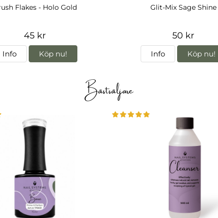
ush Flakes - Holo Gold
Glit-Mix Sage Shine
45 kr
50 kr
Info
Köp nu!
Info
Köp nu!
Bästsäljare