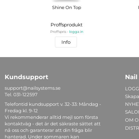
Shine On Top
Proffsprodukt
Proffspris -
logga in
Info
Kundsupport
Nail
support@nailsystems.se
LOGG
Tel.
031-122597
Skapa
Telefontid kundsupport v. 32-33: Måndag -
NYHE
Fredag kl. 9-12
SALO
Vi rekommenderar alltid mejl som första
OM O
kontaktväg - det är det säkraste sättet att
DIST
nå oss och garanterar att din fråga blir
hanterad. Under sommaren kan