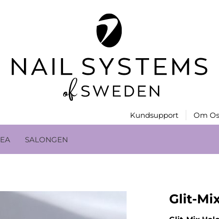
Kundsupport
Om Os
EA
SALONGEN
Glit-Mi