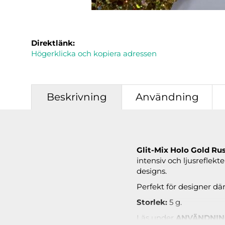
Direktlänk:
Högerklicka och kopiera adressen
Beskrivning
Användning
Glit-Mix Holo Gold Ru
intensiv och ljusreflekt
designs.
Perfekt för designer där
Storlek:
5 g.
Läs under
ANVÄNDNI