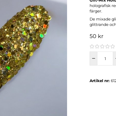
Glit-Mix Hol
holografisk re
färger.
De mixade glit
glittrande och
50 kr
Artikel nr:
61