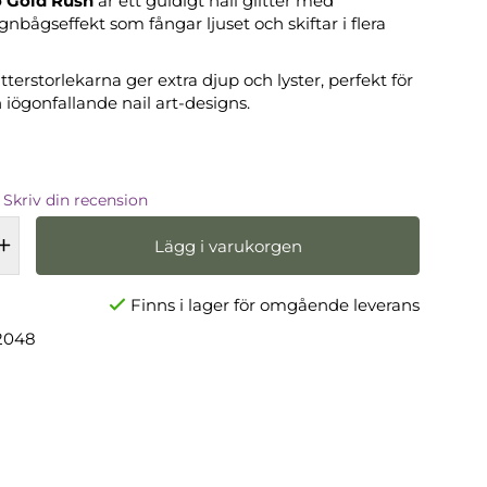
o Gold Rush
är ett guldigt nail glitter med
gnbågseffekt som fångar ljuset och skiftar i flera
terstorlekarna ger extra djup och lyster, perfekt för
 iögonfallande nail art-designs.
Skriv din recension
Lägg i varukorgen
Finns i lager för omgående leverans
2048