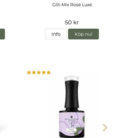
Glit-Mix Rosé Luxe
Fin
50 kr
Info
Köp nu!