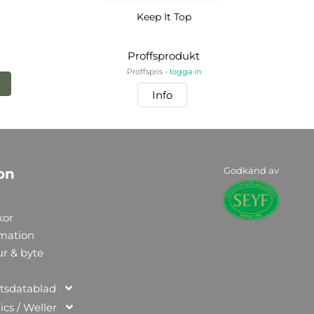
Keep It Top
Proffsprodukt
Proffspris -
logga in
Info
Godkänd av
on
kor
rmation
ur & byte
tsdatablad
ics / Weller