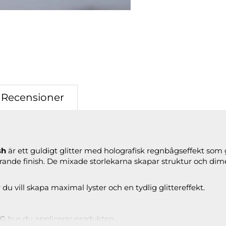
Recensioner
sh
är ett guldigt glitter med holografisk regnbågseffekt som
erande finish. De mixade storlekarna skapar struktur och dimen
 du vill skapa maximal lyster och en tydlig glittereffekt.
NG
hur du applicerar produkten.