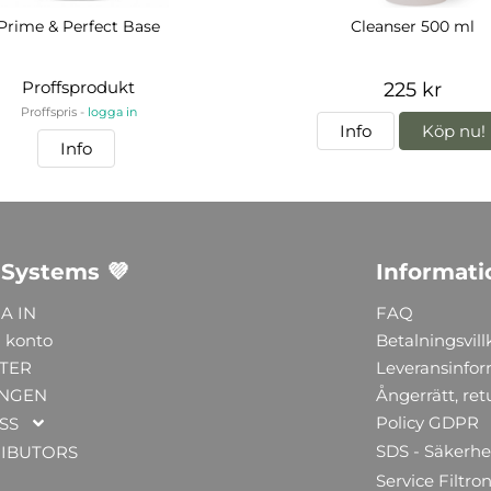
Prime & Perfect Base
Cleanser 500 ml
Proffsprodukt
225 kr
Proffspris -
logga in
Info
Köp nu!
Info
 Systems 💜
Informati
A IN
FAQ
 konto
Betalningsvill
TER
Leveransinfo
NGEN
Ångerrätt, ret
Policy GDPR
SS
SDS - Säkerhe
RIBUTORS
Service Filtron