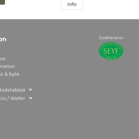
Info
Godkänd av
on
kor
rmation
ur & byte
tsdatablad
ics / Weller
n