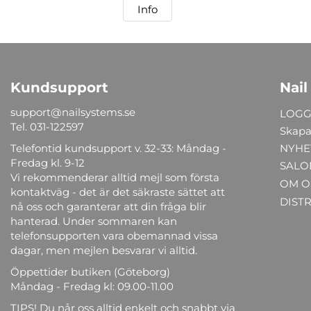
Info
Kundsupport
Nail
support@nailsystems.se
LOGG
Tel.
031-122597
Skapa
Telefontid kundsupport v. 32-33: Måndag -
NYHE
Fredag kl. 9-12
SALO
Vi rekommenderar alltid mejl som första
OM O
kontaktväg - det är det säkraste sättet att
DIST
nå oss och garanterar att din fråga blir
hanterad. Under sommaren kan
telefonsupporten vara obemannad vissa
dagar, men mejlen besvarar vi alltid.
Öppettider butiken (Göteborg)
Måndag - Fredag kl: 09.00-11.00
TIPS! Du når oss alltid enkelt och snabbt via