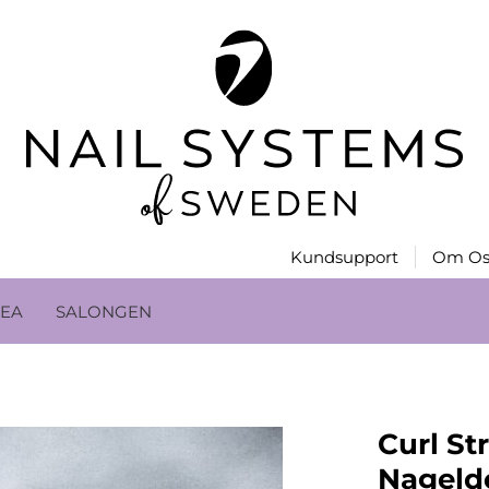
Kundsupport
Om Os
EA
SALONGEN
Curl St
Nagelde