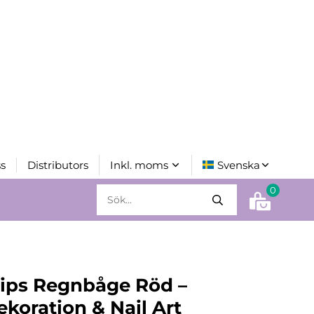
s
Distributors
0
rips Regnbåge Röd –
koration & Nail Art