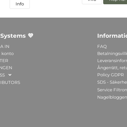
Info
 Systems 💜
Informati
A IN
FAQ
 konto
Betalningsvill
TER
Leveransinfo
NGEN
Ångerrätt, ret
Policy GDPR
SS
SDS - Säkerhe
RIBUTORS
Service Filtron
Nagelblogge