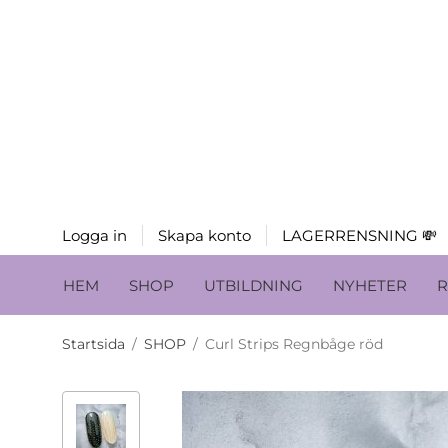
Logga in
Skapa konto
LAGERRENSNING 💸
HEM
SHOP
UTBILDNING
NYHETER
R
Startsida
/
SHOP
/
Curl Strips Regnbåge röd