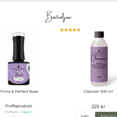
Bästsäljare
Prime & Perfect Base
Cleanser 500 ml
Proffsprodukt
225 kr
Proffspris -
logga in
Info
Köp nu!