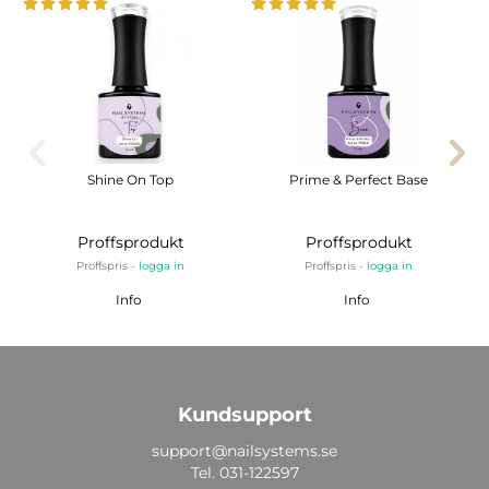
Shine On Top
Prime & Perfect Base
Proffsprodukt
Proffsprodukt
Proffspris -
logga in
Proffspris -
logga in
Info
Info
Kundsupport
support@nailsystems.se
Tel.
031-122597