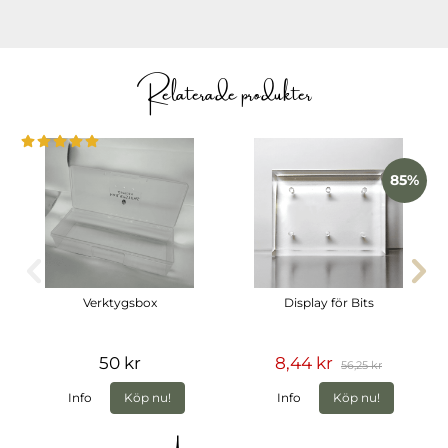
manikyrbehandlingar och känsligare nagelband.
Ett utmärkt val för professionella nagelterapeuter som vill
skapa rena, välpreparerade naglar inför gellack, gelé och
Relaterade produkter
acrygel.
Storlek
Grovlek: Fine
Diameter: 3/32"
Material: Diamant
85%
Passar: Höger- och vänsterhänta
Verktygsbox
Display för Bits
50 kr
8,44 kr
56,25 kr
Info
Köp nu!
Info
Köp nu!