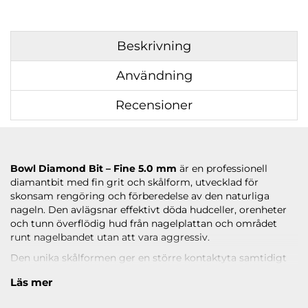
Beskrivning
Användning
Recensioner
Bowl Diamond Bit – Fine 5.0 mm
är en professionell
diamantbit med fin grit och skålform, utvecklad för
skonsam rengöring och förberedelse av den naturliga
nageln. Den avlägsnar effektivt döda hudceller, orenheter
och tunn överflödig hud från nagelplattan och området
runt nagelbandet utan att vara aggressiv.
Den unika skålformen ger en större kontaktyta samtidigt
som den rundade utformningen gör arbetet både säkert
Läs mer
och bekvämt nära huden. Fine-grit ger en mjuk och
kontrollerad bearbetning som passar perfekt för noggranna