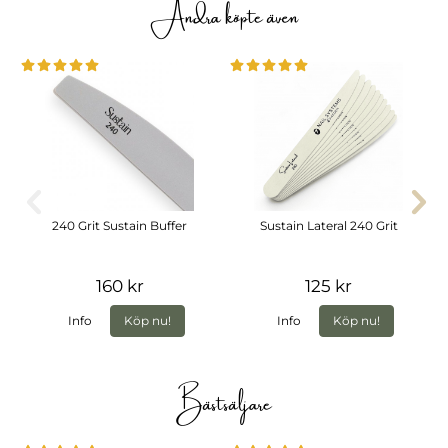
Andra köpte även
240 Grit Sustain Buffer
Sustain Lateral 240 Grit
160 kr
125 kr
Info
Köp nu!
Info
Köp nu!
Bästsäljare