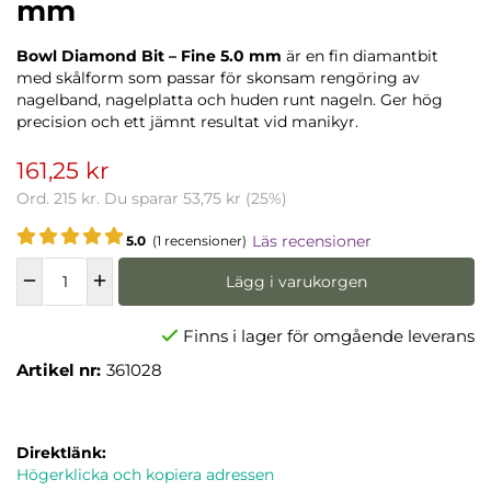
mm
Bowl Diamond Bit – Fine 5.0 mm
är en fin diamantbit
med skålform som passar för skonsam rengöring av
nagelband, nagelplatta och huden runt nageln. Ger hög
precision och ett jämnt resultat vid manikyr.
161,25 kr
Ord.
215 kr
. Du sparar
53,75 kr
(
25
%)
Läs recensioner
5.0
(1 recensioner)
Lägg i varukorgen
Finns i lager för omgående leverans
Artikel nr:
361028
Direktlänk:
Högerklicka och kopiera adressen