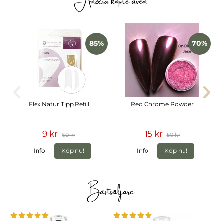
85%
70%
Flex Natur Tipp Refill
Red Chrome Powder
9 kr
15 kr
60 kr
50 kr
Info
Köp nu!
Info
Köp nu!
Bästsäljare