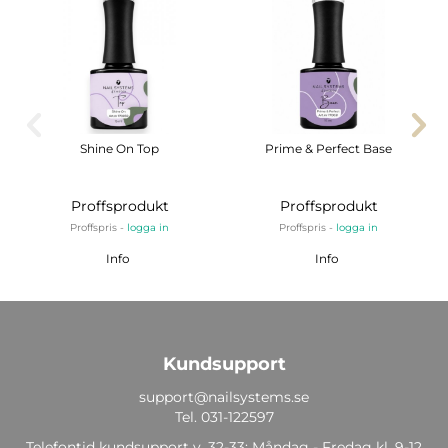
Shine On Top
Prime & Perfect Base
Proffsprodukt
Proffsprodukt
Proffspris -
logga in
Proffspris -
logga in
Info
Info
Kundsupport
support@nailsystems.se
Tel.
031-122597
Telefontid kundsupport v. 32-33: Måndag - Fredag kl. 9-12