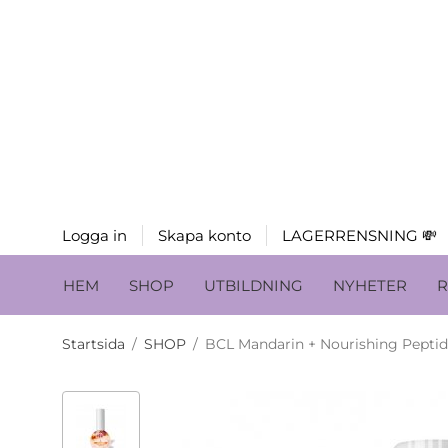
Logga in
Skapa konto
LAGERRENSNING 💸
HEM
SHOP
UTBILDNING
NYHETER
R
Startsida
/
SHOP
/
BCL Mandarin + Nourishing Peptide 