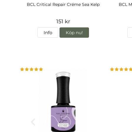
BCL Critical Repair Créme Sea Kelp
BCL Ma
151 kr
Info
Köp nu!