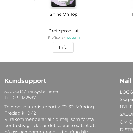
Shine On Top
Proffsprodukt
Proffspris -
logga in
Info
Kundsupport
Nail
support@nailsystems.se
LOGG
Tel.
031-122597
Skapa
Telefontid kundsupport v. 32-33: Måndag -
NYHE
Fredag kl. 9-12
SALO
Vi rekommenderar alltid mejl som första
OM O
kontaktväg - det är det säkraste sättet att
DIST
nå oss och garanterar att din fråga blir