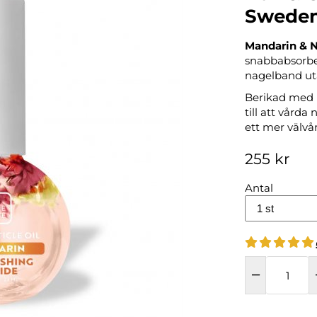
Swede
Mandarin & N
snabbabsorbe
nagelband uta
Berikad med 
till att vård
ett mer välvår
255 kr
Antal