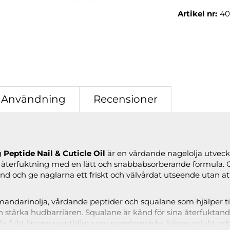
Artikel nr:
40
Användning
Recensioner
Peptide Nail & Cuticle Oil
är en vårdande nagelolja utveckl
återfuktning med en lätt och snabbabsorberande formula. Olj
d och ge naglarna ett friskt och välvårdat utseende utan a
ndarinolja, vårdande peptider och squalane som hjälper til
h stärka hudbarriären. Squalane är känd för sina återfukta
lla fukt längre samtidigt som nagelområdet känns mjukt och