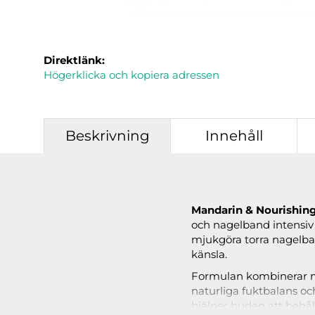
Direktlänk:
Högerklicka och kopiera adressen
Beskrivning
Innehåll
Mandarin & Nourishing 
och nagelband intensiv 
mjukgöra torra nagelban
känsla.
Formulan kombinerar ma
naturliga fuktbalans oc
hjälper huden att behå