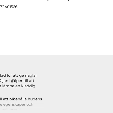
72401566
ad för att ge naglar
an hjälper till att
tt lämna en kladdig
l att bibehålla hudens
nde egenskaper och
 balanserat.