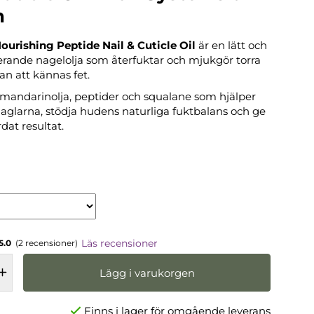
n
ourishing Peptide Nail & Cuticle Oil
är en lätt och
rande nagelolja som återfuktar och mjukgör torra
n att kännas fet.
mandarinolja, peptider och squalane som hjälper
a naglarna, stödja hudens naturliga fuktbalans och ge
dat resultat.
Läs recensioner
5.0
(2 recensioner)
Lägg i varukorgen
Finns i lager för omgående leverans