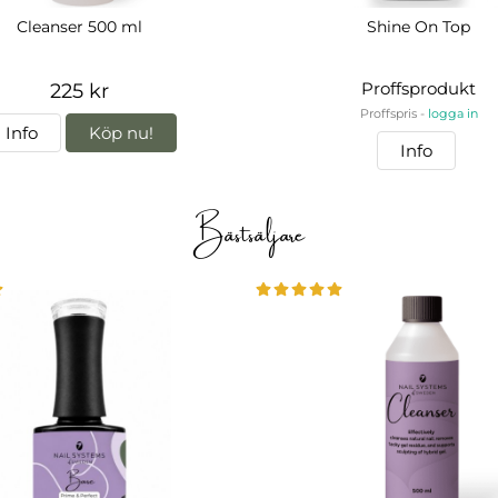
Cleanser 500 ml
Shine On Top
Proffsprodukt
225 kr
Proffspris -
logga in
Info
Köp nu!
Info
Bästsäljare