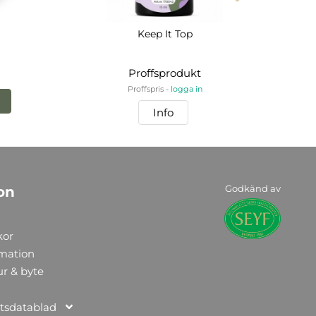
Keep It Top
Proffsprodukt
Proffspris -
logga in
Info
Godkänd av
on
kor
rmation
ur & byte
tsdatablad