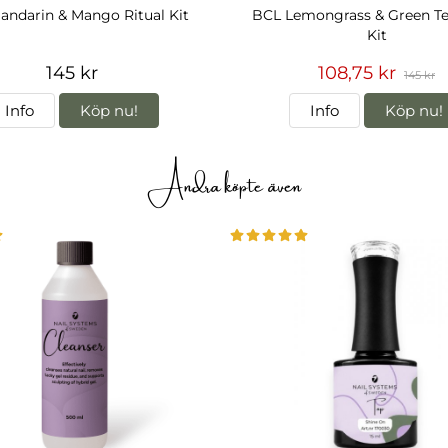
ndarin & Mango Ritual Kit
BCL Lemongrass & Green Te
Kit
145 kr
108,75 kr
145 kr
Info
Köp nu!
Info
Köp nu!
Andra köpte även