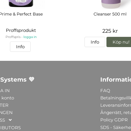
Prime & Perfect Base
Cleanser 500 ml
Proffsprodukt
225 kr
Proffspris -
logga in
Info
Köp nu!
Info
 Systems 💜
Informati
A IN
FAQ
 konto
Betalningsvill
TER
Leveransinfo
NGEN
Ångerrätt, ret
Policy GDPR
SS
SDS - Säkerhe
RIBUTORS