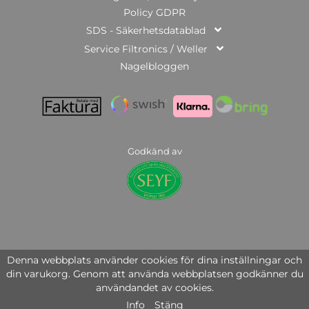
Policy GDPR
SDS - Säkerhetsdatablad
Service Filtronics / Weller
Nagelbloggen
Godkänd av
© Copyright 2025 | Nail Systems of Sweden AB | org.nr: 559446-3951
Denna webbplats använder cookies för dina inställningar och
din varukorg. Genom att använda webbplatsen godkänner du
användandet av cookies.
Info
Stäng