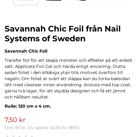
Savannah Chic Foil från Nail
Systems of Sweden
Savannah Chic Foil
Transfer foil för att skapa mönster och effekter på ett enkelt
sätt. Applicera Foil Gel och härda enligt anvisning. Dutta
sedan foliet i den klibbiga ytan tills motivet överförs till
nageln. Om foliet är svårt att släppa kan du torka baksidan
lätt med cleanser innan användning. Avsluta med top coat,
gärna två lager, för att skydda designen och få ett jämnt
och hållbart resultat.
Rulle: 120 cm x 4 cm.
7,50 kr
Ord.
50 kr
. Du sparar
42,50 kr
(
85
%)