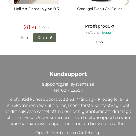
Nail Art Pensel Nylon 0,5
Crackgel Black Gel Polish
Proffsprodukt
28 kr
140 kr
Proffspris -
logga in
Info
Köp nu!
Info
Kundsupport
support@nailsystems.se
Tel.
031-122597
Telefontid kundsupport v. 32-33: Måndag - Fredag kl. 9-12
Vi rekommenderar alltid mejl som första kontaktväg - det
är det säkraste sättet att nå oss och garanterar att din fråga
blir hanterad. Under sommaren kan telefonsupporten vara
obemannad vissa dagar, men mejlen besvarar vi alltid.
Öppettider butiken (Göteborg)