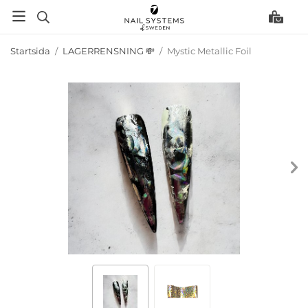
Startsida
/
LAGERRENSNING 💸
/
Mystic Metallic Foil