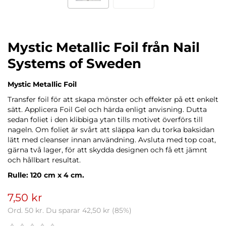
Mystic Metallic Foil från Nail
Systems of Sweden
Mystic Metallic Foil
Transfer foil för att skapa mönster och effekter på ett enkelt
sätt. Applicera Foil Gel och härda enligt anvisning. Dutta
sedan foliet i den klibbiga ytan tills motivet överförs till
nageln. Om foliet är svårt att släppa kan du torka baksidan
lätt med cleanser innan användning. Avsluta med top coat,
gärna två lager, för att skydda designen och få ett jämnt
och hållbart resultat.
Rulle: 120 cm x 4 cm.
7,50 kr
Ord.
50 kr
. Du sparar
42,50 kr
(
85
%)