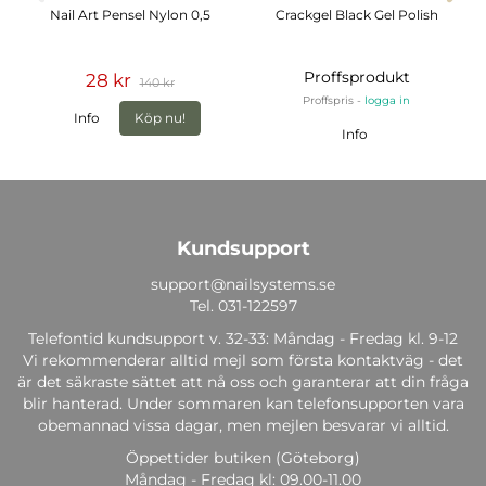
Nail Art Pensel Nylon 0,5
Crackgel Black Gel Polish
Proffsprodukt
28 kr
140 kr
Proffspris -
logga in
Info
Köp nu!
Info
Kundsupport
support@nailsystems.se
Tel.
031-122597
Telefontid kundsupport v. 32-33: Måndag - Fredag kl. 9-12
Vi rekommenderar alltid mejl som första kontaktväg - det
är det säkraste sättet att nå oss och garanterar att din fråga
blir hanterad. Under sommaren kan telefonsupporten vara
obemannad vissa dagar, men mejlen besvarar vi alltid.
Öppettider butiken (Göteborg)
Måndag - Fredag kl: 09.00-11.00