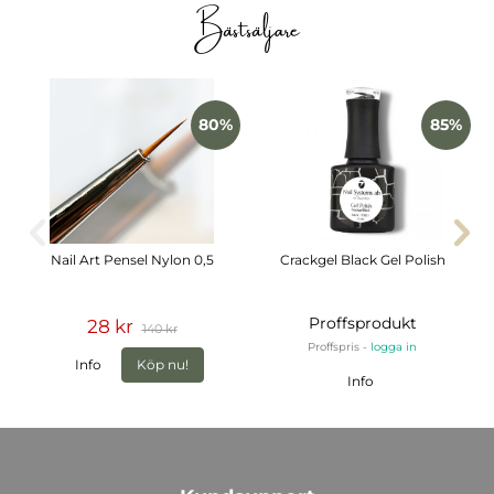
Bästsäljare
80%
85%
Nail Art Pensel Nylon 0,5
Crackgel Black Gel Polish
Proffsprodukt
28 kr
140 kr
Proffspris -
logga in
Info
Köp nu!
Info