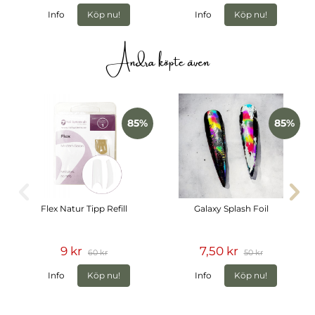
Info
Köp nu!
Info
Köp nu!
Andra köpte även
85%
85%
Flex Natur Tipp Refill
Galaxy Splash Foil
9 kr
7,50 kr
60 kr
50 kr
Info
Köp nu!
Info
Köp nu!