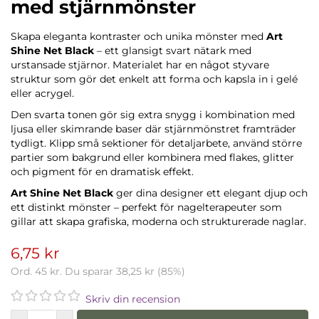
med stjärnmönster
Skapa eleganta kontraster och unika mönster med
Art
Shine Net Black
– ett glansigt svart nätark med
urstansade stjärnor. Materialet har en något styvare
struktur som gör det enkelt att forma och kapsla in i gelé
eller acrygel.
Den svarta tonen gör sig extra snygg i kombination med
ljusa eller skimrande baser där stjärnmönstret framträder
tydligt. Klipp små sektioner för detaljarbete, använd större
partier som bakgrund eller kombinera med flakes, glitter
och pigment för en dramatisk effekt.
Art Shine Net Black
ger dina designer ett elegant djup och
ett distinkt mönster – perfekt för nagelterapeuter som
gillar att skapa grafiska, moderna och strukturerade naglar.
6,75 kr
Ord.
45 kr
. Du sparar
38,25 kr
(
85
%)
Skriv din recension