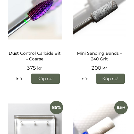
Dust Control Carbide Bit
Mini Sanding Bands –
– Coarse
240 Grit
375 kr
200 kr
Info
Köp nu!
Info
Köp nu!
85%
85%