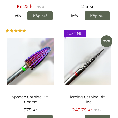
161,25 kr
215 kr
215 kr
Info
Köp nu!
Info
Köp nu!
JUST NU
25%
Typhoon Carbide Bit –
Piercing Carbide Bit –
Coarse
Fine
375 kr
243,75 kr
325 kr