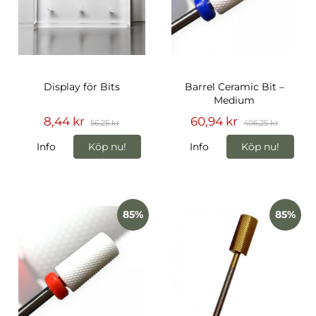
Display för Bits
Barrel Ceramic Bit –
Medium
8,44 kr
60,94 kr
56,25 kr
406,25 kr
Info
Köp nu!
Info
Köp nu!
85%
85%