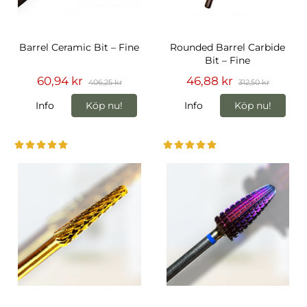
Barrel Ceramic Bit – Fine
Rounded Barrel Carbide
Bit – Fine
60,94 kr
46,88 kr
406,25 kr
312,50 kr
Info
Köp nu!
Info
Köp nu!