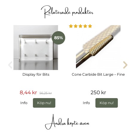
Relaterade produkter
85%
Display för Bits
Cone Carbide Bit Large – Fine
8,44 kr
250 kr
56,25 kr
Info
Köp nu!
Info
Köp nu!
Andra köpte även