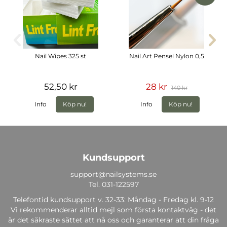
Nail Wipes 325 st
Nail Art Pensel Nylon 0,5
52,50 kr
28 kr
140 kr
Info
Köp nu!
Info
Köp nu!
Kundsupport
support@nailsystems.se
Tel.
031-122597
Telefontid kundsupport v. 32-33: Måndag - Fredag kl. 9-12
Vi rekommenderar alltid mejl som första kontaktväg - det
är det säkraste sättet att nå oss och garanterar att din fråga