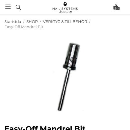
Startsida
/
SHOP
/
VERKTYG & TILLBEHÖR
/
Easy-Off Mandrel Bit
Easy-Off Mandrel Bit