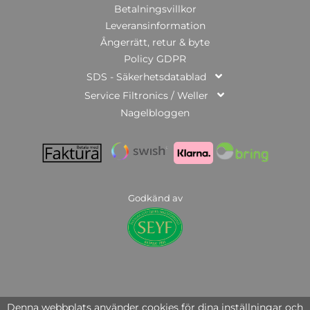
Betalningsvillkor
Leveransinformation
Ångerrätt, retur & byte
Policy GDPR
SDS - Säkerhetsdatablad
Service Filtronics / Weller
Nagelbloggen
Godkänd av
© Copyright 2025 | Nail Systems of Sweden AB | org.nr: 559446-3951
Denna webbplats använder cookies för dina inställningar och