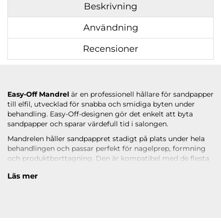
Beskrivning
Användning
Recensioner
Easy-Off Mandrel
är en professionell hållare för sandpapper
till elfil, utvecklad för snabba och smidiga byten under
behandling. Easy-Off-designen gör det enkelt att byta
sandpapper och sparar värdefull tid i salongen.
Mandrelen håller sandpappret stadigt på plats under hela
behandlingen och passar perfekt för nagelprep, formning
och produktborttagning. Den är kompatibel med de flesta
standard sandpapper och professionella elfilar.
Läs mer
Ett oumbärligt verktyg för nagelterapeuter som vill arbeta
effektivt, säkert och med hög precision.
Storlek
Passar standard sandpapper för elfil.